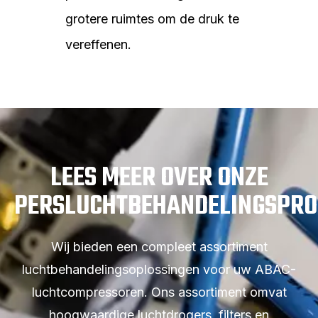
grotere ruimtes om de druk te
vereffenen.
LEES MEER OVER ONZE
PERSLUCHTBEHANDELINGSPRO
Wij bieden een compleet assortiment
luchtbehandelingsoplossingen voor uw ABAC-
luchtcompressoren. Ons assortiment omvat
hoogwaardige luchtdrogers, filters en