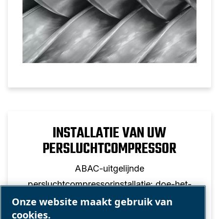
INSTALLATIE VAN UW
PERSLUCHTCOMPRESSOR
ABAC-uitgelijnde
persluchtcompressorinstallatie: doe-het-
zelf-installatie, fouten die u moet
Onze website maakt gebruik van
cookies.
vermijden, locatietips en geïntegreerde