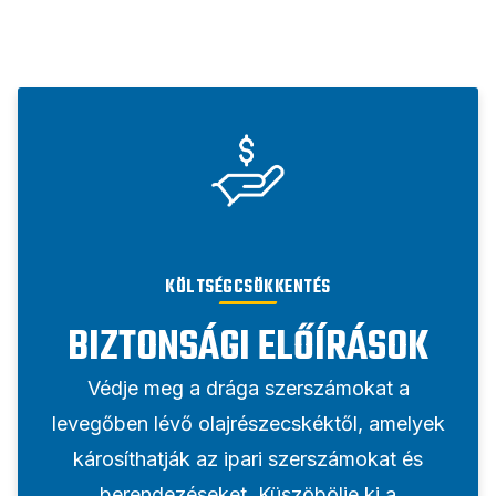
KÖLTSÉGCSÖKKENTÉS
BIZTONSÁGI ELŐÍRÁSOK
Védje meg a drága szerszámokat a
levegőben lévő olajrészecskéktől, amelyek
károsíthatják az ipari szerszámokat és
berendezéseket. Küszöbölje ki a