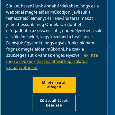
Sütiket használunk annak érdekében, hogy ez a
Üzleti partnerek
weboldal megfelelően működjön, javítsuk a
E-Connect 2,0
felhasználói élményt és releváns tartalmakat
jeleníthessünk meg Önnek. Ön dönhet:
Üzleti portál
elfogadhatja az összes sütit, engedélyezheti csak
ABAC
a szükségeseket, vagy kezelheti a beállításait.
médiagaléria
Felhívjuk figyelmét, hogy egyes funkciók nem
fognak megfelelően működni, ha csak a
szükséges sütik vannak engedélyezve.
Tekintse
Sütibeállítások kezelése
meg a cookie-k használatával kapcsolatos
szabályzatunkat
Jogi nyilatkozat
Termék megfelelősége
Minden sütit
elfogad
Jelentsd a nem megfelelő viselkedést
Sütibeállítások
kezelése
ABAC International | Multiair International Srl - Via Cristoforo
Colombo 3, 10070, Robassomero (TO), Italy |
VAT IT13324400012