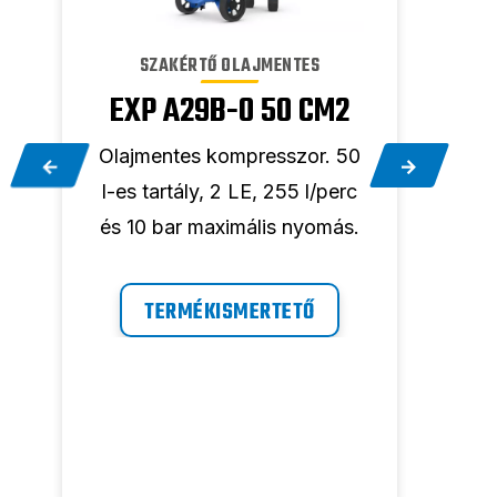
SZAKÉRTŐ OLAJMENTES
EXP A29B-0 50 CM2
EX
2
Olajmentes kompresszor. 50
Ola
l-es tartály, 2 LE, 255 l/perc
150
és 10 bar maximális nyomás.
l/p
TERMÉKISMERTETŐ