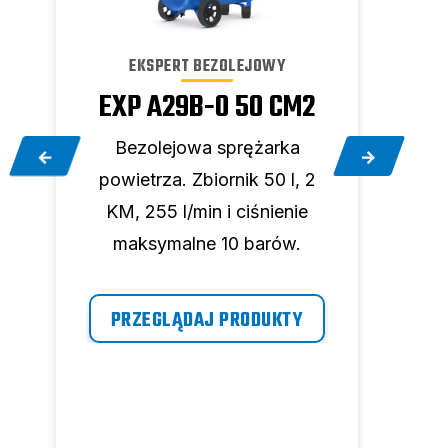
EKSPERT BEZOLEJOWY
EXP A29B-0 50 CM2
EX
2
Bezolejowa sprężarka
B
powietrza. Zbiornik 50 l, 2
powi
2
KM, 255 l/min i ciśnienie
KM,
maksymalne 10 barów.
m
PRZEGLĄDAJ PRODUKTY
P