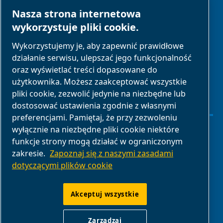
PARTNERZY
Nasza strona internetowa
wykorzystuje pliki cookie.
Obszar partnerów
Wykorzystujemy je, aby zapewnić prawidłowe
działanie serwisu, ulepszać jego funkcjonalność
biznesowych
oraz wyświetlać treści dopasowane do
E-Connect 2,0
użytkownika. Możesz zaakceptować wszystkie
Portal biznesowy
pliki cookie, zezwolić jedynie na niezbędne lub
dostosować ustawienia zgodnie z własnymi
Mediateka ABAC
preferencjami. Pamiętaj, że przy zezwoleniu
wyłącznie na niezbędne pliki cookie niektóre
Zarządzaj ustawieniami
funkcje strony mogą działać w ograniczonym
zakresie.
Zapoznaj się z naszymi zasadami
dotyczącymi plików cookie
Informacje prawne i ochrona danych
Zgodność produktu
Akceptuj wszystkie
Zgłoś niewłaściwe zachowanie
Zarządzaj