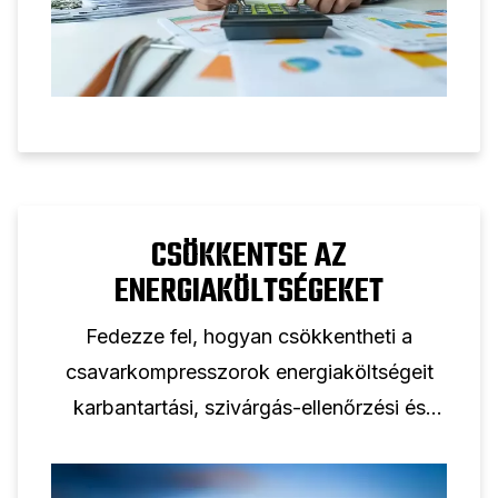
CSÖKKENTSE AZ
ENERGIAKÖLTSÉGEKET
Fedezze fel, hogyan csökkentheti a
csavarkompresszorok energiaköltségeit
karbantartási, szivárgás-ellenőrzési és
energiahatékony csavarkompresszor-
megoldásokkal kapcsolatos tippjeinkkel.