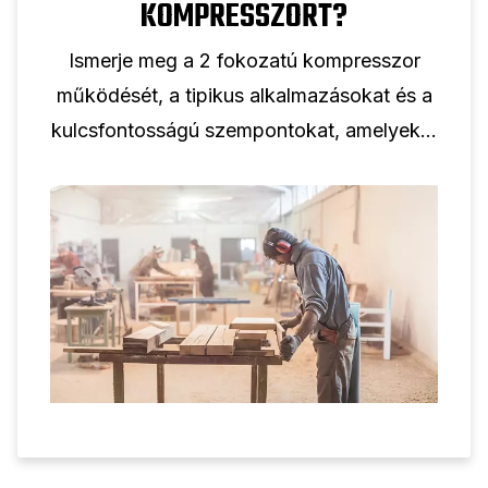
KOMPRESSZORT?
Ismerje meg a 2 fokozatú kompresszor
működését, a tipikus alkalmazásokat és a
kulcsfontosságú szempontokat, amelyeket
figyelembe kell venni a kétfokozatú
dugattyús kompresszor professzionális
használatra történő kiválasztásakor.