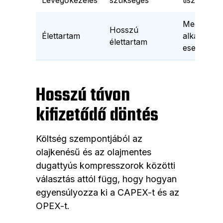
Levegőkezelés
szükséges
tiszta leve
Megfelelő
Hosszú
Élettartam
alkalmazá
élettartam
esetén ho
Hosszú távon
kifizetődő döntés
Költség szempontjából az
olajkenésű és az olajmentes
dugattyús kompresszorok közötti
választás attól függ, hogy hogyan
egyensúlyozza ki a CAPEX-t és az
OPEX-t.