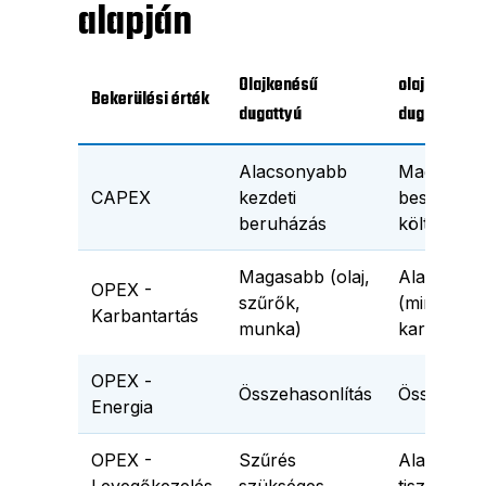
alapján
Olajkenésű
olajmentes
Bekerülési érték
dugattyú
dugattyú
Alacsonyabb
Magasabb
CAPEX
kezdeti
beszerzési
beruházás
költségek
Magasabb (olaj,
Alacsony
OPEX -
szűrők,
(minimális
Karbantartás
munka)
karbantart
OPEX -
Összehasonlítás
Összehaso
Energia
OPEX -
Szűrés
Alapértelm