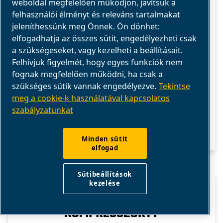
CAPEX, az OPEX, a levegőminőség, a
weboldal megfelelően működjön, javítsuk a
felhasználói élményt és releváns tartalmakat
karbantartás és az életciklus alapján, hogy
jeleníthessünk meg Önnek. Ön dönhet:
megtalálja a legköltséghatékonyabb
elfogadhatja az összes sütit, engedélyezheti csak
megoldást.
a szükségeseket, vagy kezelheti a beállításait.
Felhívjuk figyelmét, hogy egyes funkciók nem
fognak megfelelően működni, ha csak a
szükséges sütik vannak engedélyezve.
Tekintse
meg a cookie-k használatával kapcsolatos
szabályzatunkat
Minden sütit
elfogad
Sütibeállítások
kezelése
HOGYAN VÁLASSZON KIS
KOMPRESSZORT?