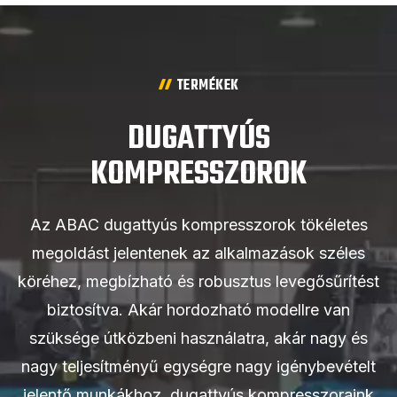
TERMÉKEK
DUGATTYÚS
KOMPRESSZOROK
Az ABAC dugattyús kompresszorok tökéletes
megoldást jelentenek az alkalmazások széles
köréhez, megbízható és robusztus levegősűrítést
biztosítva. Akár hordozható modellre van
szüksége útközbeni használatra, akár nagy és
nagy teljesítményű egységre nagy igénybevételt
jelentő munkákhoz, dugattyús kompresszoraink