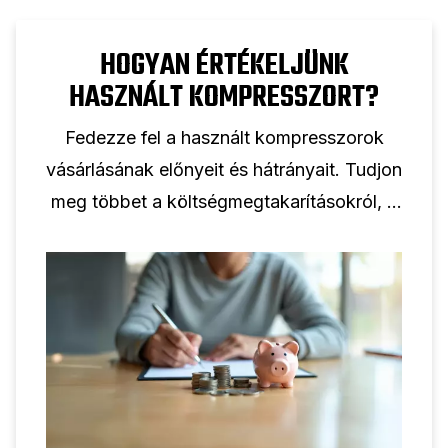
HOGYAN ÉRTÉKELJÜNK
HASZNÁLT KOMPRESSZORT?
Fedezze fel a használt kompresszorok
vásárlásának előnyeit és hátrányait. Tudjon
meg többet a költségmegtakarításokról, a
lehetséges kockázatokról és tippekről a
tájékozott döntéshozatalhoz.