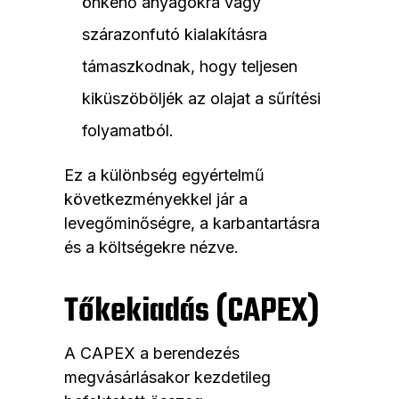
önkenő anyagokra vagy
szárazonfutó kialakításra
támaszkodnak, hogy teljesen
kiküszöböljék az olajat a sűrítési
folyamatból.
Ez a különbség egyértelmű
következményekkel jár a
levegőminőségre, a karbantartásra
és a költségekre nézve.
Tőkekiadás (CAPEX)
A CAPEX a berendezés
megvásárlásakor kezdetileg