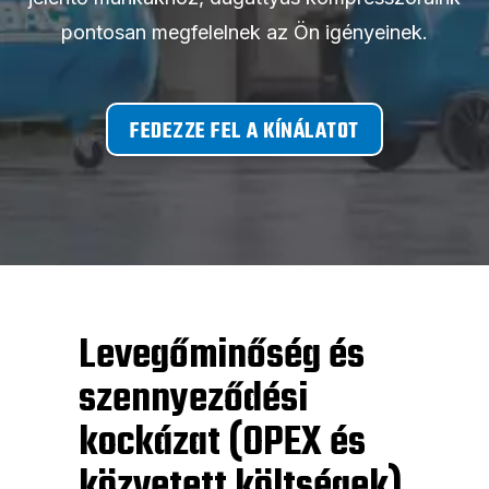
pontosan megfelelnek az Ön igényeinek.
FEDEZZE FEL A KÍNÁLATOT
Levegőminőség és
szennyeződési
kockázat (OPEX és
közvetett költségek)