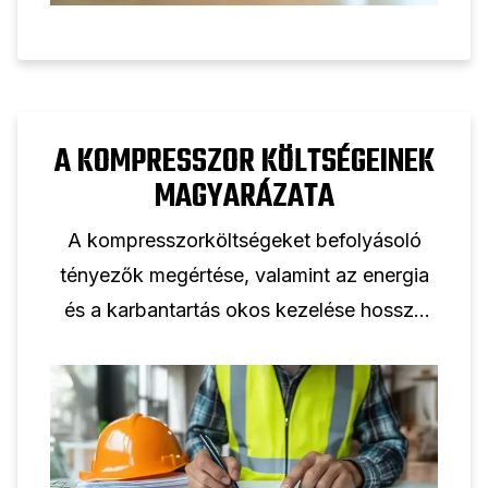
A KOMPRESSZOR KÖLTSÉGEINEK
MAGYARÁZATA
A kompresszorköltségeket befolyásoló
tényezők megértése, valamint az energia
és a karbantartás okos kezelése hosszú
távon segít a vállalkozásoknak pénzt
megtakarítani.