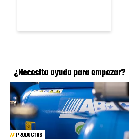
s
usuario.
ni
prob
p
poten
¿Necesita ayuda para empezar?
PRODUCTOS