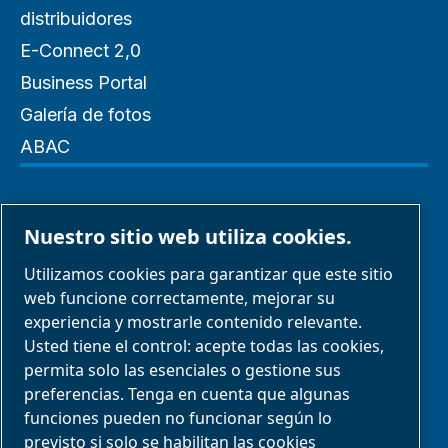
distribuidores
E-Connect 2,0
Business Portal
Galería de fotos
ABAC
Administrar cookies
Nuestro sitio web utiliza cookies.
Aviso legal y aviso de privacidad
Utilizamos cookies para garantizar que este sitio
web funcione correctamente, mejorar su
experiencia y mostrarle contenido relevante.
Informar sobre mala conducta
Usted tiene el control: acepte todas las cookies,
Conformidad del producto
permita solo las esenciales o gestione sus
preferencias. Tenga en cuenta que algunas
funciones pueden no funcionar según lo
¿Quiere hacer una reclamación?
previsto si solo se habilitan las cookies