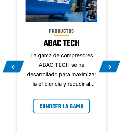
PRODUCTOS
ABAC TECH
La gama de compresores
Los
ABAC TECH se ha
sile
desarrollado para maximizar
s
la eficiencia y reducir al
mínimo el tiempo de parada
dur
en el punto de uso gracias a
Nue
CONOCER LA GAMA
,
su suministro de aire según
pi
n
demanda, siempre conforme
s
a las necesidades del
apli