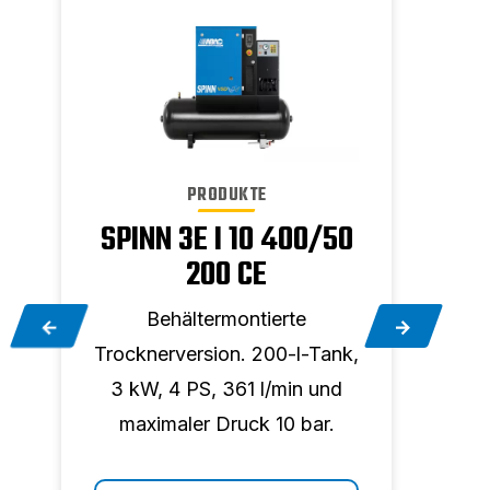
PRODUKTE
SPINN 3E I 10 400/50
200 CE
Behältermontierte
k,
Trocknerversion. 200-l-Tank,
Troc
d
3 kW, 4 PS, 361 l/min und
7,5 
maximaler Druck 10 bar.
ma