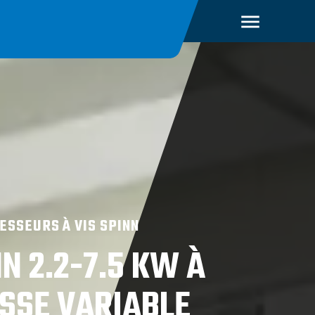
SSEURS À VIS SPINN
N 2.2-7.5 KW À
ESSE VARIABLE