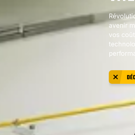
Révoluti
avenir m
vos coût
technolo
performa
DÉ