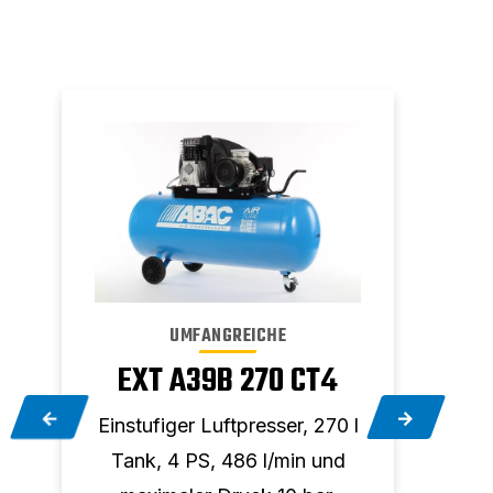
UMFANGREICHE
EXT A39B 270 CT4
E
l-
Einstufiger Luftpresser, 270 l
Eins
Tank, 4 PS, 486 l/min und
l-Ta