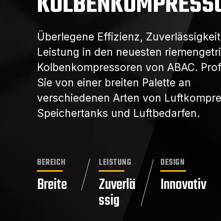
KOLBENKOMPRESS
Überlegene Effizienz, Zuverlässigkei
Leistung in den neuesten riemenget
Kolbenkompressoren von ABAC. Profi
Sie von einer breiten Palette an
verschiedenen Arten von Luftkompre
Speichertanks und Luftbedarfen.
BEREICH
LEISTUNG
DESIGN
Breite
Zuverlä
Innovativ
ssig