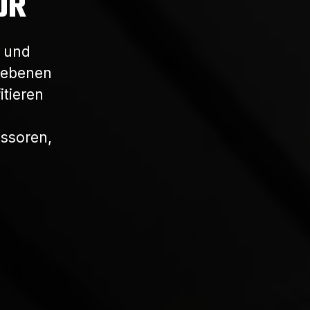
OR
t und
riebenen
tieren
ssoren,