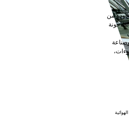
لجودة من
الطاحونة
صناعة
توءات،
لهوائية