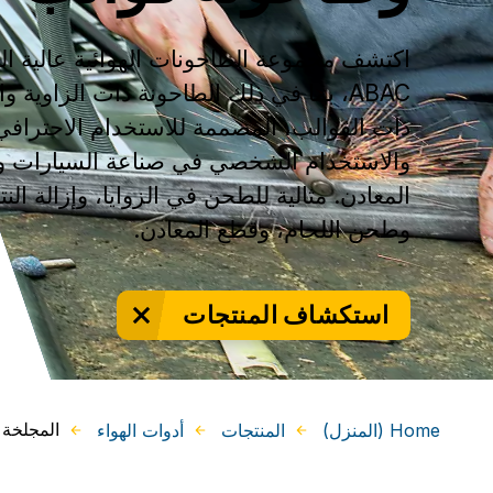
اكتشف مجموعة الطاحونات الهوائية عالية ا
ABAC، بما في ذلك الطاحونة ذات الزاوية و
ذات القوالب، المصممة للاستخدام الاحترافي
والاستخدام الشخصي في صناعة السيارات و
المعادن. مثالية للطحن في الزوايا، وإزالة الن
وطحن اللحام، وقطع المعادن.
استكشاف المنتجات
المجلخة ا
Home (المنزل)
المنتجات
أدوات الهواء