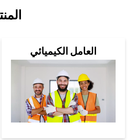
المن
العامل الكيميائي