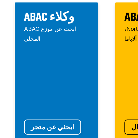
AB
وكلاء ABAC
701 North Dobson Ave،
ابحث عن موزع ABAC
المحلي
ال
ابحثي عن متجر