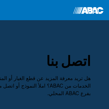
اتصل بنا
هل تريد معرفة المزيد عن قطع الغيار أو المن
الخدمات من ABAC؟ املأ النموذج أو ات
بفرع ABAC المحلي.