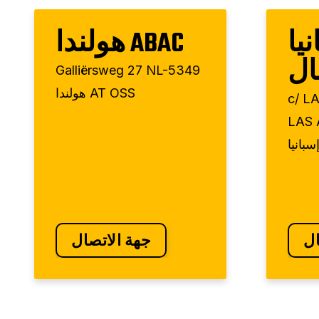
انيا
ABAC هولندا
ال
Galliërsweg 27 NL-5349
AT OSS هولندا
c/ LA
LAS 
ال
جهة الاتصال