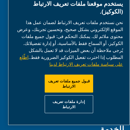
يستخدم موقعنا ملفات تعريف الارتباط
الحلول
(الكوكيز).
نحن نستخدم ملفات تعريف الارتباط لضمان عمل هذا
الزراعة والمزارع
الموقع الإلكتروني بشكل صحيح، وتحسين تجربتك، وعرض
السيارات
محتوى ملائم لك. يمكنك التحكم فى: قبول جميع ملفات
الكوكيز، أو السماح فقط بالأساسية، أو إدارة تفضيلاتك.
DIY والهوايات
يُرجى ملاحظة أن بعض الميزات قد لا تعمل بالشكل
الأغذية والمشروبات
المطلوب إذا اخترت تفعيل الكوكيز الضرورية فقط..
اطّلع
الصناعي
على سياسة ملفات تعريف الارتباط لدينا
القطاع الطبي
قبول جميع ملفات تعريف
حلول OEM
الارتباط
العامل الكيميائي
صناعة الأخشاب
إدارة ملفات تعريف
الارتباط