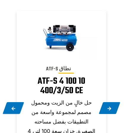
نطاق ATF-S
ATF-S 4 100 10
400/3/50 CE
 يعد
حل خالٍ من الزيت ومحمول
مستمر
مصمم لمجموعة واسعة من
بيئات
التطبيقات بفضل مساحته
ت على
الصغيرة. خزان سعة 100 لتر، 4