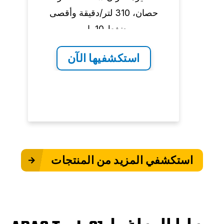
دة، 10 حصان، 702 لتر/
حصان، 310 لتر/دقيقة وأقصى
ضغط 10 بار.
استكشفيها الآن
استكشفي المزيد من المنتجات