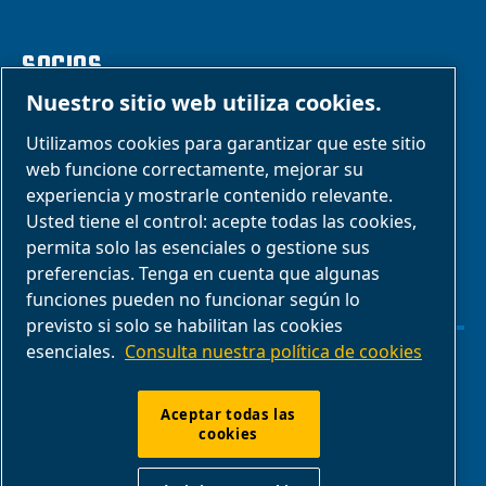
SOCIOS
Nuestro sitio web utiliza cookies.
Área de
Utilizamos cookies para garantizar que este sitio
web funcione correctamente, mejorar su
distribuidores
experiencia y mostrarle contenido relevante.
E-Connect 2,0
Usted tiene el control: acepte todas las cookies,
Business Portal
permita solo las esenciales o gestione sus
preferencias. Tenga en cuenta que algunas
Galería de fotos
funciones pueden no funcionar según lo
ABAC
previsto si solo se habilitan las cookies
esenciales.
Consulta nuestra política de cookies
Administrar cookies
Aceptar todas las
cookies
Avisos legales y de privacidad