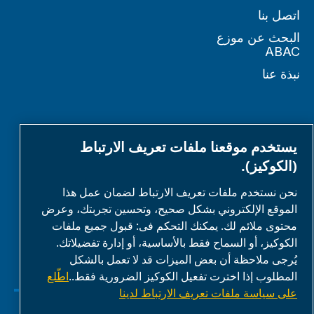
اتصل بنا
البحث عن موزع
ABAC
نبذة عنا
الشركاء
يستخدم موقعنا ملفات تعريف الارتباط
(الكوكيز).
منطقة شريك العمل
نحن نستخدم ملفات تعريف الارتباط لضمان عمل هذا
الموقع الإلكتروني بشكل صحيح، وتحسين تجربتك، وعرض
E-Connect 2,0
محتوى ملائم لك. يمكنك التحكم فى: قبول جميع ملفات
بوابة الأعمال
الكوكيز، أو السماح فقط بالأساسية، أو إدارة تفضيلاتك.
معرض وسائط
يُرجى ملاحظة أن بعض الميزات قد لا تعمل بالشكل
المطلوب إذا اخترت تفعيل الكوكيز الضرورية فقط..
اطّلع
ABAC
على سياسة ملفات تعريف الارتباط لدينا