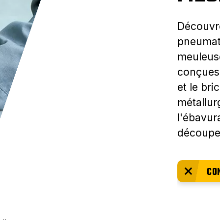
Découvr
pneumati
meuleuse
conçues 
et le bri
métallur
l'ébavur
découpe
CO