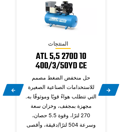
المنتجات
ATL 5,5 270D 10
400/3/50YD CE
مم
حل منخفض الضغط مصمم
غيرة
للاستخدامات الصناعية الصغيرة
ل
ًا به.
التي تتطلب هواءً قويًا وموثوقًا به.
ال
عة
مجهزة بمجفف، وخزان سعة
500 لتر، وقوة 10 حصان، و942
270 لترًا، وقوة 5.5 حصان،
وسرعة 504 لترًا/دقيقة، وأقصى