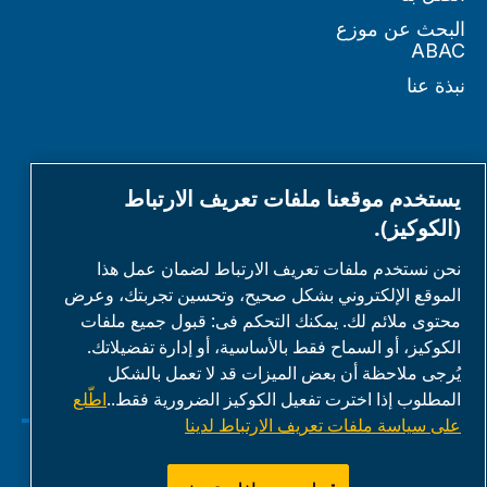
البحث عن موزع
ABAC
نبذة عنا
الشركاء
يستخدم موقعنا ملفات تعريف الارتباط
(الكوكيز).
منطقة شريك العمل
نحن نستخدم ملفات تعريف الارتباط لضمان عمل هذا
الموقع الإلكتروني بشكل صحيح، وتحسين تجربتك، وعرض
E-Connect 2,0
محتوى ملائم لك. يمكنك التحكم فى: قبول جميع ملفات
بوابة الأعمال
الكوكيز، أو السماح فقط بالأساسية، أو إدارة تفضيلاتك.
معرض وسائط
يُرجى ملاحظة أن بعض الميزات قد لا تعمل بالشكل
المطلوب إذا اخترت تفعيل الكوكيز الضرورية فقط..
اطّلع
ABAC
على سياسة ملفات تعريف الارتباط لدينا
إدارة ملفات تعريف الارتباط