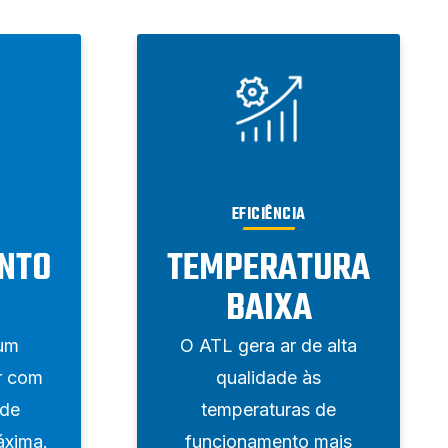
EFICIÊNCIA
NTO
TEMPERATURA
BAIXA
um
O ATL gera ar de alta
r com
qualidade às
ade
temperaturas de
áxima.
funcionamento mais