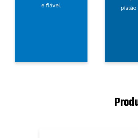
e fiável.
pistão
Produ