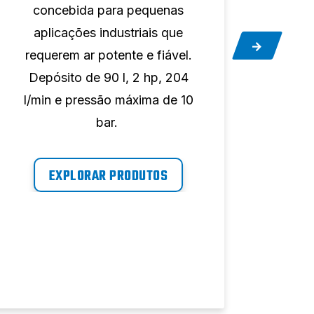
concebida para pequenas
So
aplicações industriais que
co
requerem ar potente e fiável.
ap
Depósito de 90 l, 2 hp, 204
requ
l/min e pressão máxima de 10
Versã
bar.
l/mi
EXPLORAR PRODUTOS