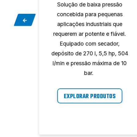
são
Solução de baixa pressão
nas
concebida para pequenas
que
aplicações industriais que
ável.
requerem ar potente e fiável.
r,
Equipado com secador,
, 942
depósito de 270 l, 5,5 hp, 504
de 10
l/min e pressão máxima de 10
bar.
EXPLORAR PRODUTOS