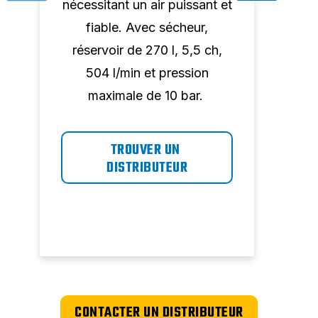
et
nécessitant un air puissant et
néces
fiable. Avec sécheur,
fia
réservoir de 270 l, 5,5 ch,
châs
504 l/min et pression
press
maximale de 10 bar.
TROUVER UN 
DISTRIBUTEUR
CONTACTER UN DISTRIBUTEUR