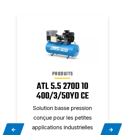
PRODUITS
ATL 5.5 270D 10
400/3/50YD CE
Solution basse pression
So
conçue pour les petites
co
applications industrielles
app