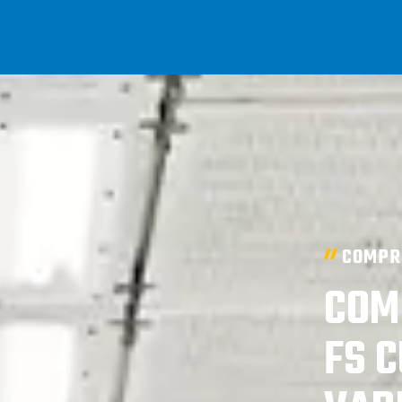
COMPR
COM
FS C