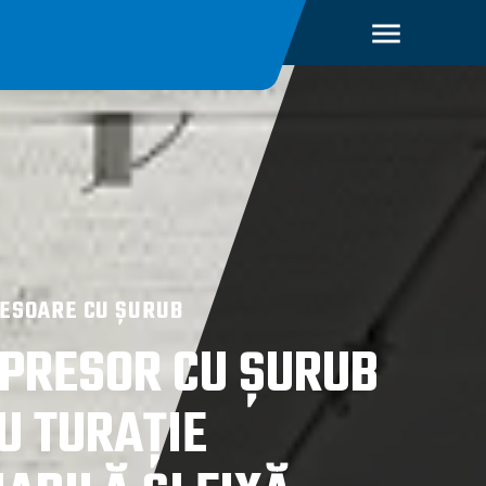
ESOARE CU ȘURUB
PRESOR CU ȘURUB
U TURAȚIE