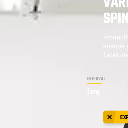
VARI
SPI
Producti
energie 
fiabilita
INTERVAL
Larg
EX