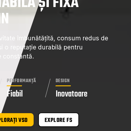
ABILĂ ȘI FIXĂ
NN
vitate îmbunătățită, consum redus de
și o reputație durabilă pentru
te constantă.
PERFORMANȚĂ
DESIGN
Fiabil
Inovatoare
PLORAȚI VSD
EXPLORE FS