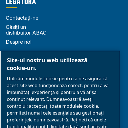
LEGĂTURA
Contactați-ne
Găsiți un
distribuitor ABAC
Despre noi
Site-ul nostru web utilizează
cookie-uri.
PARTENERIAT
Utilizăm module cookie pentru a ne asigura că
acest site web funcționează corect, pentru a vă
Parteneri de
îmbunătăți experiența și pentru a vă afișa
afaceri
conținut relevant. Dumneavoastră aveți
controlul: acceptați toate modulele cookie,
E-Connect 2,0
permiteți numai cele esențiale sau gestionați
Business Portal
preferințele dumneavoastră. Rețineți că unele
Galerie media
funcționalități pot fi limitate dacă sunt activate