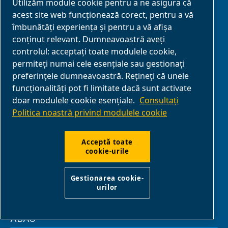
Utilizăm module cookie pentru a ne asigura că
Contactați-ne
acest site web funcționează corect, pentru a vă
îmbunătăți experiența și pentru a vă afișa
Găsiți un
distribuitor ABAC
conținut relevant. Dumneavoastră aveți
controlul: acceptați toate modulele cookie,
Despre noi
permiteți numai cele esențiale sau gestionați
preferințele dumneavoastră. Rețineți că unele
funcționalități pot fi limitate dacă sunt activate
doar modulele cookie esențiale.
Consultați
PARTENERIAT
Politica noastră privind modulele cookie
Parteneri de
Acceptă toate
cookie-urile
afaceri
E-Connect 2,0
Gestionarea cookie-
Business Portal
urilor
Galerie media
ABAC