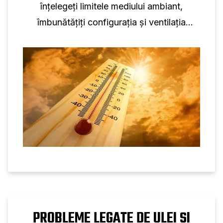
înțelegeți limitele mediului ambiant,
îmbunătățiți configurația și ventilația
camerei compresorului și monitorizați
tendințele de temperatură pentru a evita
decuplările.
PROBLEME LEGATE DE ULEI ȘI