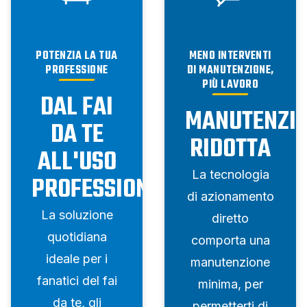
POTENZIA LA TUA
MENO INTERVENTI
PROFESSIONE
DI MANUTENZIONE,
PIÙ LAVORO
DAL FAI
MANUTENZI
DA TE
RIDOTTA
ALL'USO
La tecnologia
PROFESSIONALE
di azionamento
La soluzione
diretto
quotidiana
comporta una
ideale per i
manutenzione
fanatici del fai
minima, per
da te, gli
permetterti di