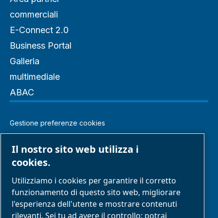
commerciali
E-Connect 2.0
Business Portal
Galleria
multimediale
ABAC
Gestione preferenze cookies
Note legali e informativa sulla privacy
Il nostro sito web utilizza i
cookies.
Modello di organizzazione gestione e controllo
Utilizziamo i cookies per garantire il corretto
Segnalazione di comportamenti inappropriati
funzionamento di questo sito web, migliorare
l'esperienza dell'utente e mostrare contenuti
rilevanti. Sei tu ad avere il controllo: potrai
Reclami