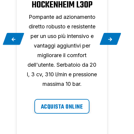
HOCKENHEIM L30P
o
Pompante ad azionamento
Pom
e
diretto robusto e resistente
dire
per un uso più intensivo e
per
vantaggi aggiuntivi per
va
migliorare il comfort
0
dell'utente. Serbatoio da 20
dell
ne
l, 3 cv, 310 l/min e pressione
l, 3 
massima 10 bar.
ACQUISTA ONLINE