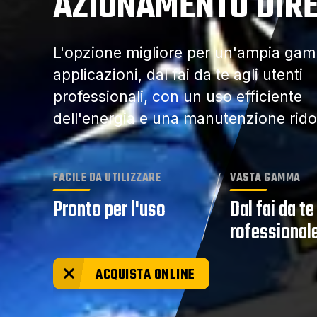
AZIONAMENTO DIR
L'opzione migliore per un'ampia gam
applicazioni, dal fai da te agli utenti
professionali, con un uso efficiente
dell'energia e una manutenzione rido
FACILE DA UTILIZZARE
VASTA GAMMA
Pronto per l'uso
Dal fai da te
rofessional
ACQUISTA ONLINE