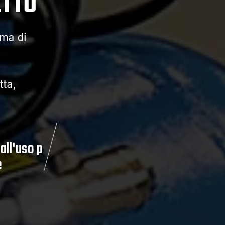
ETTO
ma di
tta,
 all'uso p
e