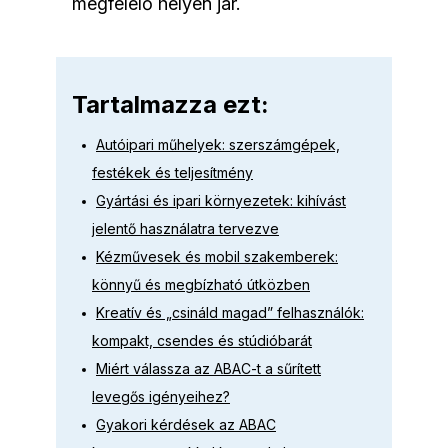
megfelelő helyen jár.
Tartalmazza ezt:
Autóipari műhelyek: szerszámgépek,
festékek és teljesítmény
Gyártási és ipari környezetek: kihívást
jelentő használatra tervezve
Kézművesek és mobil szakemberek:
könnyű és megbízható útközben
Kreatív és „csináld magad” felhasználók:
kompakt, csendes és stúdióbarát
Miért válassza az ABAC-t a sűrített
levegős igényeihez?
Gyakori kérdések az ABAC