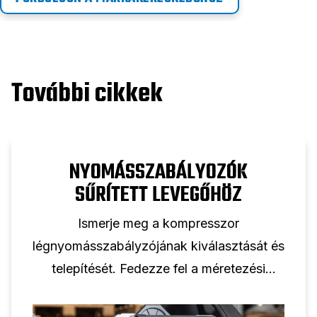
További cikkek
NYOMÁSSZABÁLYOZÓK
SŰRÍTETT LEVEGŐHÖZ
Ismerje meg a kompresszor
légnyomásszabályzójának kiválasztását és
telepítését. Fedezze fel a méretezési
szabályokat, a nyomásmérők kiválasztását
és a megbízható levegőnyomás-