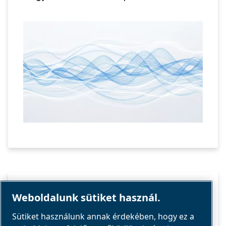
alkalmazáshoz megfelelően.
CFM ÉS PSI: A KÜLÖNBSÉGEK
Weboldalunk sütiket használ.
MAGYARÁZATA
Sütiket használunk annak érdekében, hogy ez a