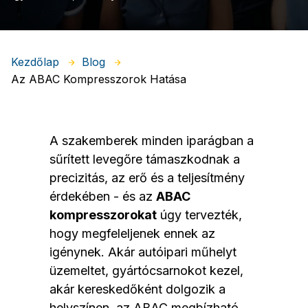
Kezdőlap
Blog
Az ABAC Kompresszorok Hatása
A szakemberek minden iparágban a
sűrített levegőre támaszkodnak a
precizitás, az erő és a teljesítmény
érdekében - és az
ABAC
kompresszorokat
úgy tervezték,
hogy megfeleljenek ennek az
igénynek. Akár autóipari műhelyt
üzemeltet, gyártócsarnokot kezel,
akár kereskedőként dolgozik a
helyszínen, az ABAC megbízható,