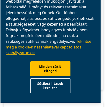
weboldal megfelelően működjön, javítsuk a
Tudja meg, miért mérnek a CFM és a PSI
felhasználói élményt és releváns tartalmakat
különböző dolgokat, hogyan befolyásolják
jeleníthessünk meg Önnek. Ön dönhet:
mindegyik a sűrített levegő teljesítményét,
elfogadhatja az összes sütit, engedélyezheti csak
a szükségeseket, vagy kezelheti a beállításait.
és miért nem lehetséges az egy-egy
Felhívjuk figyelmét, hogy egyes funkciók nem
átalakítás.
fognak megfelelően működni, ha csak a
szükséges sütik vannak engedélyezve.
Tekintse
meg a cookie-k használatával kapcsolatos
szabályzatunkat
Minden sütit
elfogad
Sütibeállítások
kezelése