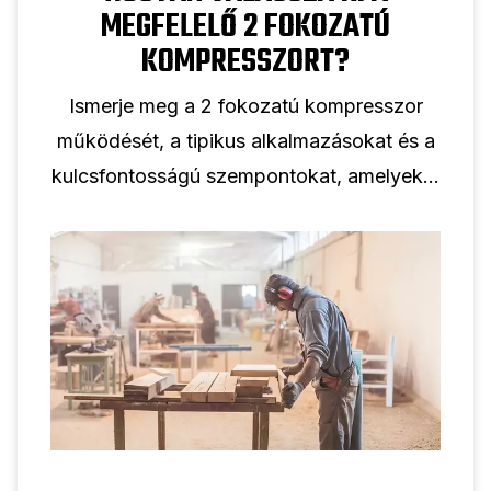
MEGFELELŐ 2 FOKOZATÚ
KOMPRESSZORT?
Ismerje meg a 2 fokozatú kompresszor
működését, a tipikus alkalmazásokat és a
kulcsfontosságú szempontokat, amelyeket
figyelembe kell venni a kétfokozatú
dugattyús kompresszor professzionális
használatra történő kiválasztásakor.