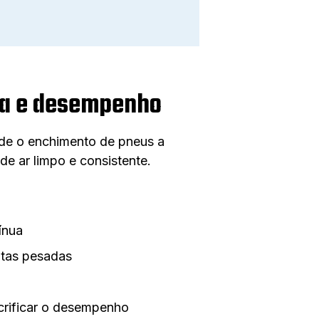
ura e desempenho
de o enchimento de pneus a
e ar limpo e consistente.
ínua
ntas pesadas
crificar o desempenho