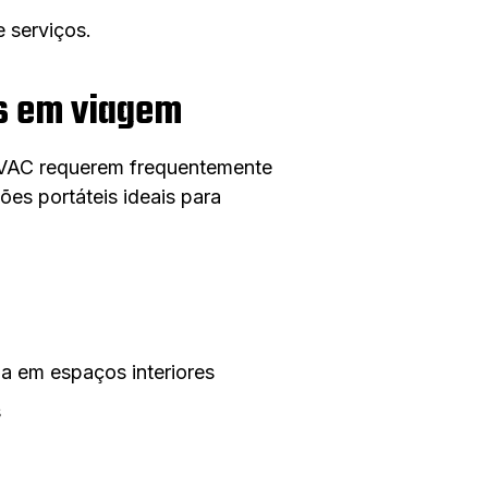
e serviços.
is em viagem
e AVAC requerem frequentemente
es portáteis ideais para
a em espaços interiores
s