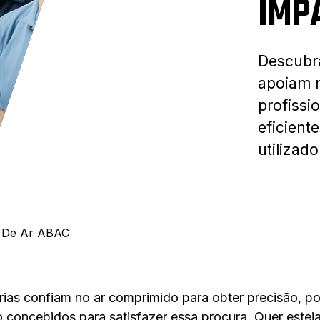
IMP
Descubr
apoiam m
profissi
eficiente
utilizad
 De Ar ABAC
trias confiam no ar comprimido para obter precisão, 
 concebidos para satisfazer essa procura. Quer esteja