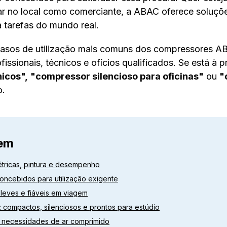
lhar no local como comerciante, a ABAC oferece soluç
a tarefas do mundo real.
 casos de utilização mais comuns dos compressores A
ssionais, técnicos e ofícios qualificados. Se está à 
icos",
"compressor silencioso para oficinas"
ou
"
o.
em
étricas, pintura e desempenho
concebidos para utilização exigente
: leves e fiáveis em viagem
e: compactos, silenciosos e prontos para estúdio
 necessidades de ar comprimido