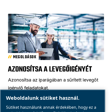
MEGOLDÁSOK
AZONOSÍTSA A LEVEGŐIGÉNYÉT
Azonosítsa az iparágában a sűrített levegőt
igénylő feladatokat.
Weboldalunk sütiket használ.
Segítség kérése
Sütiket használunk annak érdekében, hogy ez a