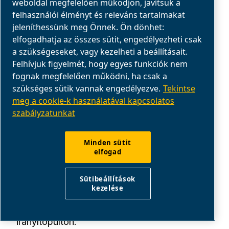
weboldal megfelelően működjön, javítsuk a
felhasználói élményt és releváns tartalmakat
jeleníthessünk meg Önnek. Ön dönhet:
elfogadhatja az összes sütit, engedélyezheti csak
a szükségeseket, vagy kezelheti a beállításait.
Felhívjuk figyelmét, hogy egyes funkciók nem
fognak megfelelően működni, ha csak a
szükséges sütik vannak engedélyezve.
Tekintse
meg a cookie-k használatával kapcsolatos
szabályzatunkat
KOMPRESSZORSZERVIZ
Minden sütit
SZERVIZ ÉS VEVŐSZOLGÁLAT
elfogad
Szerezzen segítséget, karbantartási
Sütibeállítások
alkatrészeket, kézikönyveket és karbantartási
kezelése
tippeket iparági szakértőinktől a szerviz
irányítópulton.