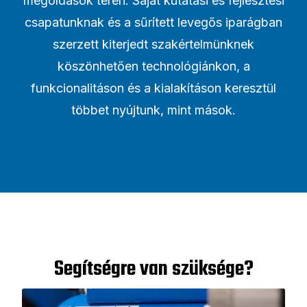
megoldások terén. Saját kutatási és fejlesztési
csapatunknak és a sűrített levegős iparágban
szerzett kiterjedt szakértelmünknek
köszönhetően technológiánkon, a
funkcionalitáson és a kialakításon keresztül
többet nyújtunk, mint mások.
Segítségre van szüksége?