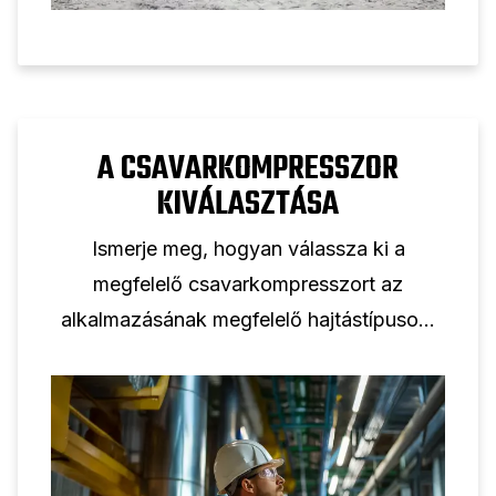
A CSAVARKOMPRESSZOR
KIVÁLASZTÁSA
Ismerje meg, hogyan válassza ki a
megfelelő csavarkompresszort az
alkalmazásának megfelelő hajtástípusok,
méretezés, hatékonyság és
kulcsfontosságú jellemzők
összehasonlításával.