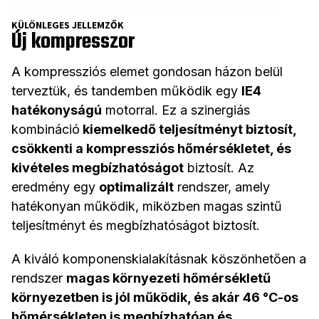
KÜLÖNLEGES JELLEMZŐK
Új kompresszor
A kompressziós elemet gondosan házon belül
terveztük, és tandemben működik egy
IE4
hatékonyságú
motorral. Ez a szinergiás
kombináció
kiemelkedő teljesítményt biztosít,
csökkenti a kompressziós hőmérsékletet, és
kivételes megbízhatóságot
biztosít. Az
eredmény egy
optimalizált
rendszer, amely
hatékonyan működik, miközben magas szintű
teljesítményt és megbízhatóságot biztosít.
A kiváló komponenskialakításnak köszönhetően a
rendszer
magas környezeti hőmérsékletű
környezetben is jól működik, és akár 46 °C-os
hőmérsékleten is megbízhatóan és