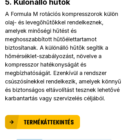
5. Különálló hűtők
A Formula M rotációs kompresszorok külön
olaj- és levegőhűtőkkel rendelkeznek,
amelyek minőségi hűtést és
meghosszabbított hűtőélettartamot
biztosítanak. A különálló hűtők segítik a
hőmérséklet-szabályozást, növelve a
kompresszor hatékonyságát és
megbízhatóságát. Ezenkívül a rendszer
csúszósínekkel rendelkezik, amelyek könnyű
és biztonságos eltávolítást tesznek lehetővé
karbantartás vagy szervizelés céljából.
TERMÉKÁTTEKINTÉS