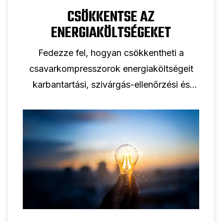
CSÖKKENTSE AZ
ENERGIAKÖLTSÉGEKET
Fedezze fel, hogyan csökkentheti a
csavarkompresszorok energiaköltségeit
karbantartási, szivárgás-ellenőrzési és
energiahatékony csavarkompresszor-
megoldásokkal kapcsolatos tippjeinkkel.