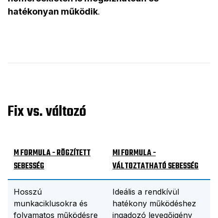
hatékonyan működik
.
Fix vs. változó
M FORMULA - RÖGZÍTETT
MI FORMULA -
SEBESSÉG
VÁLTOZTATHATÓ SEBESSÉG
Hosszú
Ideális a rendkívül
munkaciklusokra és
hatékony működéshez
folyamatos működésre
ingadozó levegőigény