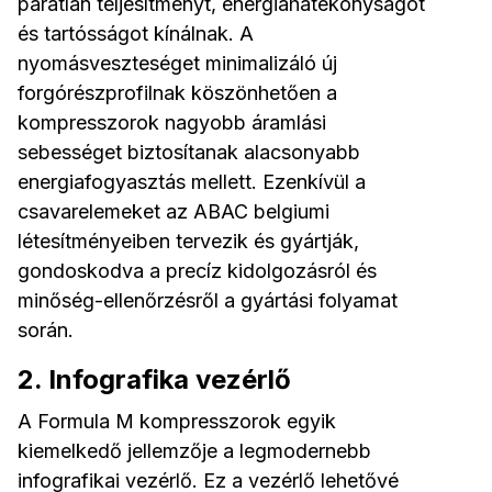
páratlan teljesítményt, energiahatékonyságot
és tartósságot kínálnak. A
nyomásveszteséget minimalizáló új
forgórészprofilnak köszönhetően a
kompresszorok nagyobb áramlási
sebességet biztosítanak alacsonyabb
energiafogyasztás mellett. Ezenkívül a
csavarelemeket az ABAC belgiumi
létesítményeiben tervezik és gyártják,
gondoskodva a precíz kidolgozásról és
minőség-ellenőrzésről a gyártási folyamat
során.
2. Infografika vezérlő
A Formula M kompresszorok egyik
kiemelkedő jellemzője a legmodernebb
infografikai vezérlő. Ez a vezérlő lehetővé