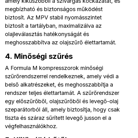
amely kiküszöböli a szivárgás kockázatát, és
megbízható és biztonságos működést
biztosít. Az MPV stabil nyomásszintet
biztosít a tartályban, maximalizálva az
olajleválasztás hatékonyságát és
meghosszabbítva az olajszűrő élettartamát.
4. Minőségi szűrés
A Formula M kompresszorok minőségi
szűrőrendszerrel rendelkeznek, amely védi a
belső alkatrészeket, és meghosszabbítja a
rendszer teljes élettartamát. A szűrőrendszer
egy előszűrőből, olajszűrőből és levegő-olaj
szeparátorból áll, amely biztosítja, hogy csak
tiszta és száraz sűrített levegő jusson el a
végfelhasználókhoz.