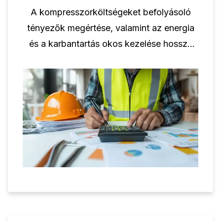
A kompresszorköltségeket befolyásoló
tényezők megértése, valamint az energia
és a karbantartás okos kezelése hosszú
távon segít a vállalkozásoknak pénzt
megtakarítani.