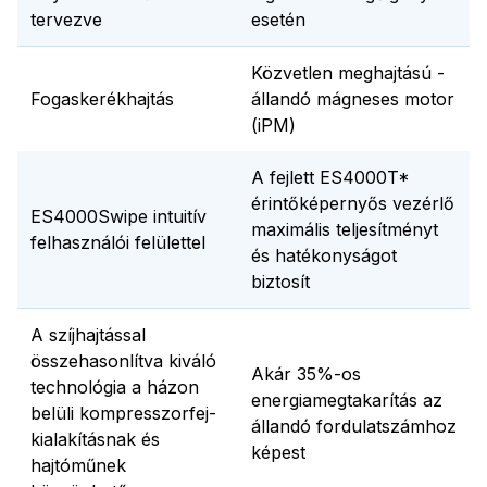
tervezve
esetén
Közvetlen meghajtású -
Fogaskerékhajtás
állandó mágneses motor
(iPM)
A fejlett ES4000T*
érintőképernyős vezérlő
ES4000Swipe intuitív
maximális teljesítményt
felhasználói felülettel
és hatékonyságot
biztosít
A szíjhajtással
összehasonlítva kiváló
Akár 35%-os
technológia a házon
energiamegtakarítás az
belüli
kompresszorfej-
állandó fordulatszámhoz
kialakításnak és
képest
hajtóműnek