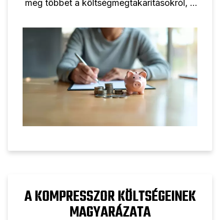
meg többet a költségmegtakarításokról, a
lehetséges kockázatokról és tippekről a
tájékozott döntéshozatalhoz.
A KOMPRESSZOR KÖLTSÉGEINEK
MAGYARÁZATA