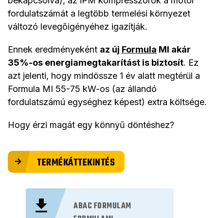
bekapcsolva), az iPM kompresszorok a motor
fordulatszámát a legtöbb termelési környezet
változó levegőigényéhez igazítják.
Ennek eredményeként
az új
Formula
MI akár
35%-os energiamegtakarítást is biztosít
. Ez
azt jelenti, hogy mindössze 1 év alatt megtérül a
Formula MI 55-75 kW-os (az állandó
fordulatszámú egységhez képest) extra költsége.
Hogy érzi magát egy könnyű döntéshez?
TERMÉKÁTTEKINTÉS
ABAC FORMULAM