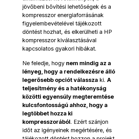
jövőbeni bővítési lehetőségek és a
kompresszor energiaforrásának
figyelembevételével tájékozott
döntést hozhat, és elkerülheti a HP
kompresszor kiválasztásával
kapcsolatos gyakori hibákat.
Ne feledje, hogy
nem mindig az a
lényeg, hogy a rendelkezésre álló
legerősebb opciót válassza
ki.
A
teljesítmény és a hatékonyság
közötti egyensúly megteremtése
kulcsfontosságú ahhoz, hogy a
legtöbbet hozza ki
kompresszorából
. Ezért szánjon
időt az igényeinek megértésére, és
tájékozott döntést hozzon a projekt