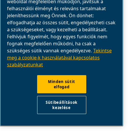
weboldal megfelelően működjön, javítsuk a
igénylő feladatokat.
felhasználói élményt és releváns tartalmakat
jeleníthessünk meg Önnek. Ön dönhet:
Segítség kérése
elfogadhatja az összes sütit, engedélyezheti csak
a szükségeseket, vagy kezelheti a beállításait.
Felhívjuk figyelmét, hogy egyes funkciók nem
fognak megfelelően működni, ha csak a
szükséges sütik vannak engedélyezve.
Tekintse
meg a cookie-k használatával kapcsolatos
szabályzatunkat
Minden sütit
elfogad
Sütibeállítások
KOMPRESSZORSZERVIZ
kezelése
SZERVIZ ÉS VEVŐSZOLGÁLAT