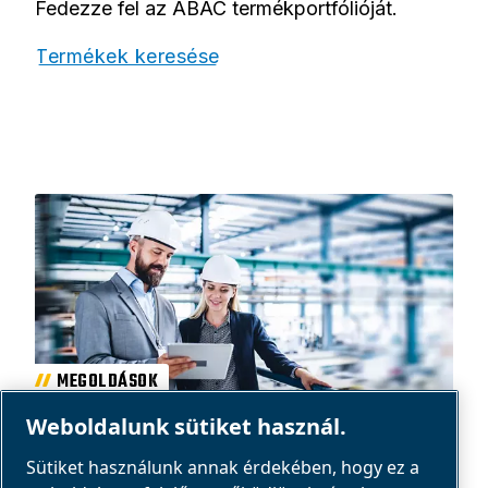
Fedezze fel az ABAC termékportfólióját.
Termékek keresése
MEGOLDÁSOK
AZONOSÍTSA A LEVEGŐIGÉNYÉT
Weboldalunk sütiket használ.
Sütiket használunk annak érdekében, hogy ez a
Azonosítsa az iparágában a sűrített levegőt