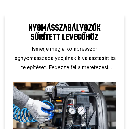
NYOMÁSSZABÁLYOZÓK
SŰRÍTETT LEVEGŐHÖZ
Ismerje meg a kompresszor
légnyomásszabályzójának kiválasztását és
telepítését. Fedezze fel a méretezési
szabályokat, a nyomásmérők kiválasztását
és a megbízható levegőnyomás-
szabályozásra vonatkozó beállítási
tippeket.