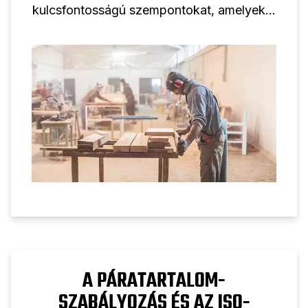
kulcsfontosságú szempontokat, amelyeket
figyelembe kell venni a kétfokozatú
dugattyús kompresszor professzionális
használatra történő kiválasztásakor.
A PÁRATARTALOM-
SZABÁLYOZÁS ÉS AZ ISO-