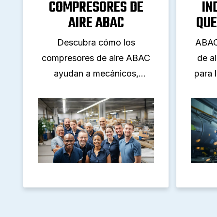
COMPRESORES DE
IN
AIRE ABAC
QUE
Descubra cómo los
ABAC
compresores de aire ABAC
de ai
ayudan a mecánicos,
para 
fabricantes y profesionales
mode
con soluciones fiables y
VSD, A
eficientes. Ideal para la
y re
fabricación, talleres y
usuarios de bricolaje.