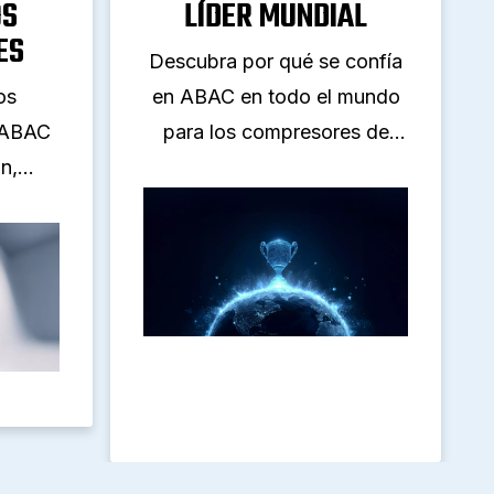
OS
LÍDER MUNDIAL
ES
Descubra por qué se confía
os
en ABAC en todo el mundo
 ABAC
para los compresores de
n,
aire. Con más de 40 años de
lidad.
innovación, alcance global y
os de
soluciones fiables, ABAC
los
impulsa a profesionales de
les,
todas las industrias.
a
do el