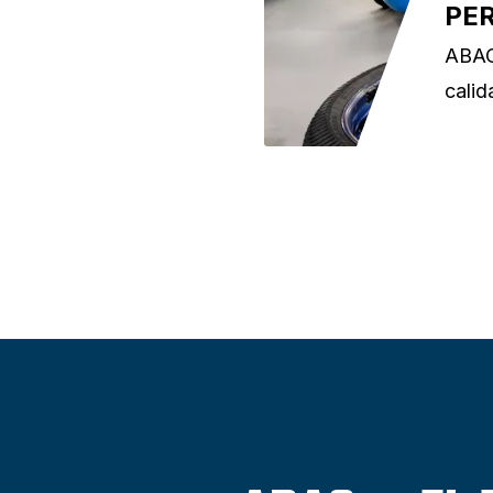
NU
Nuest
perso
en la
plan
senti