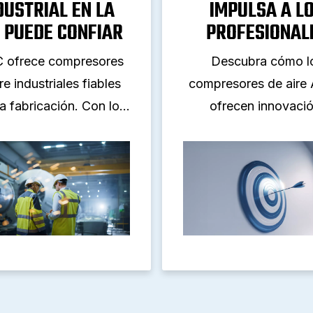
DUSTRIAL EN LA
IMPULSA A L
 PUEDE CONFIAR
PROFESIONAL
 ofrece compresores
Descubra cómo l
re industriales fiables
compresores de aire
la fabricación. Con los
ofrecen innovació
los de tornillo fijo y
fiabilidad y sostenibi
BAC ofrece eficiencia
Desde modelos exent
ndimiento continuo en
aceite hasta mode
todo el mundo.
silenciosos y portáti
ABAC impulsa 
profesionales de to
mundo.