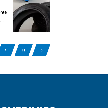
 las
a