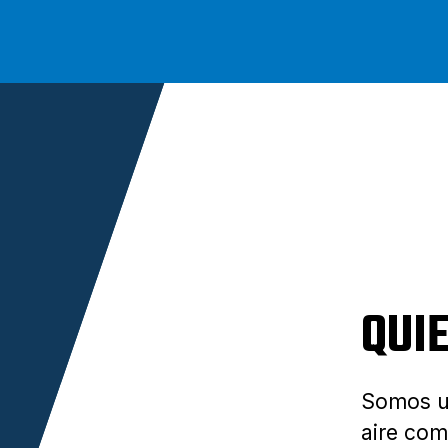
QUI
Somos un
aire com