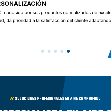
ESTRA GENTE
ra clave para el éxito. ABAC se centra en el talento de
nas y nutre a las nuevas generaciones, desde su etap
 universidad hasta su estancia en el sector industrial. El
teamiento de ABAC da como resultado un arraigado
do de pertenencia y una visión compartida.
SOLUCIONES PROFESIONALES EN AIRE COMPRIMIDO