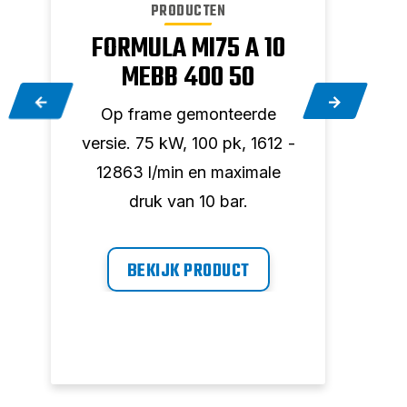
PRODUCTEN
FORMULA MI75 A 10
FO
MEBB 400 50
Op frame gemonteerde
Op
versie. 75 kW, 100 pk, 1612 -
vers
12863 l/min en maximale
10
druk van 10 bar.
BEKIJK PRODUCT