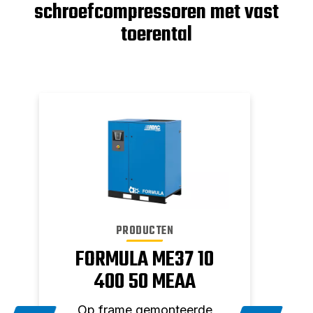
schroefcompressoren met vast
toerental
PRODUCTEN
FORMULA ME37 10
F
400 50 MEAA
Op frame gemonteerde
Op