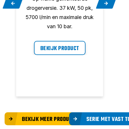
,
drogerversie. 37 kW, 50 pk,
drog
k
5700 l/min en maximale druk
6600
van 10 bar.
BEKIJK PRODUCT
BEKIJK MEER PRODUCTEN
SERIE MET VAST 