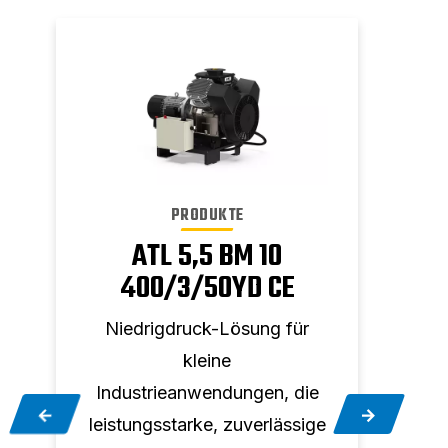
PRODUKTE
ATL 5,5 BM 10
400/3/50YD CE
Niedrigdruck-Lösung für
Hoc
kleine
Industrieanwendungen, die
konti
r
leistungsstarke, zuverlässige
uner