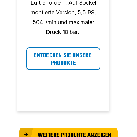
Luft erfordern. Auf Sockel
montierte Version, 5,5 PS,
Arb
504 l/min und maximaler
Tan
Druck 10 bar.
ma
ENTDECKEN SIE UNSERE 
EN
PRODUKTE
WEITERE PRODUKTE ANZEIGEN