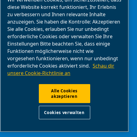
diese Website korrekt funktioniert, Ihr Erlebnis
zu verbessern und Ihnen relevante Inhalte
anzuzeigen. Sie haben die Kontrolle: Akzeptieren
DRUCKLUFTLÖSUNGEN LUFTEN.
Sie alle Cookies, erlauben Sie nur unbedingt
JEDERZEIT. ÜBERALL.
erforderliche Cookies oder verwalten Sie Ihre
Einstellungen Bitte beachten Sie, dass einige
Wir sind ein führender Anbieter von
Funktionen möglicherweise nicht wie
vorgesehen funktionieren, wenn nur unbedingt
Druckluftlösungen und bieten die besten
erforderliche Cookies aktiviert sind.
Schau dir
Kompressoren, Werkzeuge und
unsere Cookie-Richtlinie an
Druckluftnetzwerke für Ihre anspruchsvollsten
Anforderungen an.
Alle Cookies
akzeptieren
© 2026 ABAC Luftkompressoren
Cookies verwalten