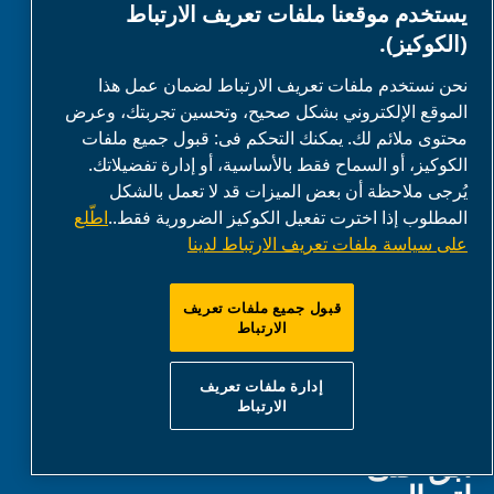
يستخدم موقعنا ملفات تعريف الارتباط
(الكوكيز).
مقاطع فيديو تعليمية
الأدلة
نحن نستخدم ملفات تعريف الارتباط لضمان عمل هذا
الموقع الإلكتروني بشكل صحيح، وتحسين تجربتك، وعرض
إمكانية التوصيل
محتوى ملائم لك. يمكنك التحكم فى: قبول جميع ملفات
الكوكيز، أو السماح فقط بالأساسية، أو إدارة تفضيلاتك.
يُرجى ملاحظة أن بعض الميزات قد لا تعمل بالشكل
المطلوب إذا اخترت تفعيل الكوكيز الضرورية فقط..
اطّلع
الموارد
على سياسة ملفات تعريف الارتباط لدينا
المدوّنة
قبول جميع ملفات تعريف
الأدلة
الارتباط
منطقة التنزيل
إدارة ملفات تعريف
الارتباط
ابق على