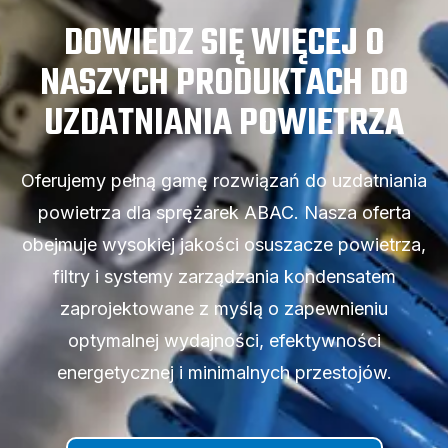
DOWIEDZ SIĘ WIĘCEJ O
NASZYCH PRODUKTACH DO
UZDATNIANIA POWIETRZA
Oferujemy pełną gamę rozwiązań do uzdatniania
powietrza dla sprężarek ABAC. Nasza oferta
obejmuje wysokiej jakości osuszacze powietrza,
filtry i systemy zarządzania kondensatem
zaprojektowane z myślą o zapewnieniu
optymalnej wydajności, efektywności
energetycznej i minimalnych przestojów.