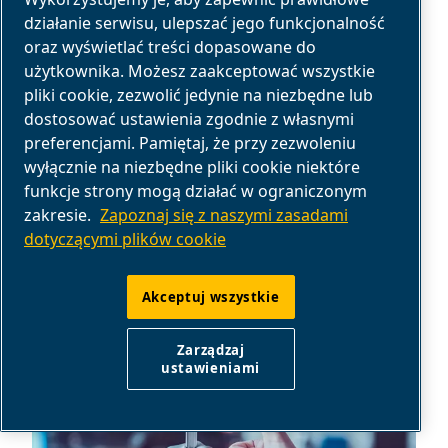
działanie serwisu, ulepszać jego funkcjonalność
ROZWIĄZANIA
oraz wyświetlać treści dopasowane do
użytkownika. Możesz zaakceptować wszystkie
OKREŚL SWOJE POTRZEBY W
pliki cookie, zezwolić jedynie na niezbędne lub
ZAKRESIE POWIETRZA
dostosować ustawienia zgodnie z własnymi
preferencjami. Pamiętaj, że przy zezwoleniu
wyłącznie na niezbędne pliki cookie niektóre
Zidentyfikuj zadania w swojej branży, które
funkcje strony mogą działać w ograniczonym
wymagają sprężonego powietrza.
zakresie.
Zapoznaj się z naszymi zasadami
dotyczącymi plików cookie
Poproś o pomoc
Akceptuj wszystkie
Zarządzaj
ustawieniami