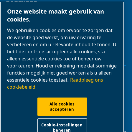
PARTNERS
Onze website maakt gebruik van
cookies.
Zakenpartners
We gebruiken cookies om ervoor te zorgen dat
E-Connect 2,0
de website goed werkt, om uw ervaring te
Zakelijke portal
verbeteren en om u relevante inhoud te tonen. U
ABAC-
hebt de controle: accepteer alle cookies, sta
alleen essentiële cookies toe of beheer uw
mediagalerij
voorkeuren. Houd er rekening mee dat sommige
functies mogelijk niet goed werken als u alleen
Cookie-instellingen beheren
essentiële cookies toestaat.
Raadpleeg ons
cookiebeleid
Juridische kennisgevingen & privacyverklaringen
Alle cookies
accepteren
Productconformiteit
Cookie-instellingen
beheren
ABAC Nederlands | Creemers Compressors B.V. - Galliërsweg