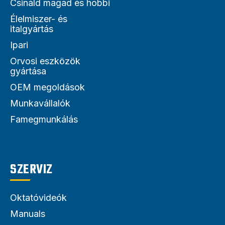
Csináld magad és hobbi
Élelmiszer- és
italgyártás
Ipari
Orvosi eszközök
gyártása
OEM megoldások
Munkavállalók
Famegmunkálás
SZERVIZ
Oktatóvideók
Manuals