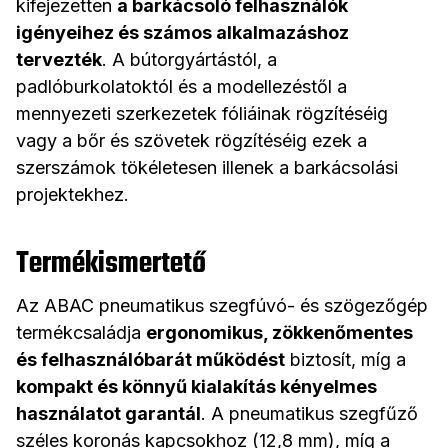
kifejezetten
a barkácsoló felhasználók
igényeihez és számos alkalmazáshoz
tervezték
. A bútorgyártástól, a
padlóburkolatoktól és a modellezéstől a
mennyezeti szerkezetek fóliáinak rögzítéséig
vagy a bőr és szövetek rögzítéséig ezek a
szerszámok tökéletesen illenek a barkácsolási
projektekhez.
Termékismertető
Az ABAC pneumatikus szegfúvó- és szögezőgép
termékcsaládja
ergonomikus, zökkenőmentes
és felhasználóbarát működést
biztosít, míg a
kompakt és könnyű kialakítás kényelmes
használatot garantál
. A pneumatikus szegfűző
széles koronás kapcsokhoz (12,8 mm), míg a