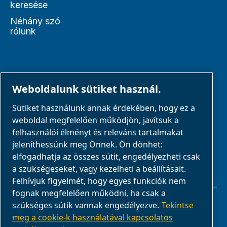
keresése
Néhány szó
rólunk
PARTNEREK
Weboldalunk sütiket használ.
Sütiket használunk annak érdekében, hogy ez a
Üzleti partnerek
weboldal megfelelően működjön, javítsuk a
E-Connect 2,0
felhasználói élményt és releváns tartalmakat
jeleníthessünk meg Önnek. Ön dönhet:
Üzleti portál
elfogadhatja az összes sütit, engedélyezheti csak
ABAC
a szükségeseket, vagy kezelheti a beállításait.
médiagaléria
Felhívjuk figyelmét, hogy egyes funkciók nem
fognak megfelelően működni, ha csak a
szükséges sütik vannak engedélyezve.
Tekintse
Sütibeállítások kezelése
meg a cookie-k használatával kapcsolatos