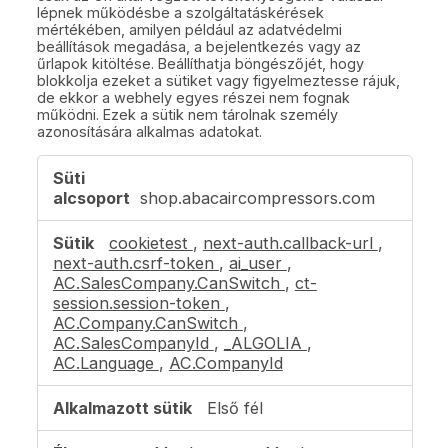
lépnek működésbe a szolgáltatáskérések
mértékében, amilyen például az adatvédelmi
beállítások megadása, a bejelentkezés vagy az
űrlapok kitöltése. Beállíthatja böngészőjét, hogy
blokkolja ezeket a sütiket vagy figyelmeztesse rájuk,
de ekkor a webhely egyes részei nem fognak
működni. Ezek a sütik nem tárolnak személy
azonosítására alkalmas adatokat.
Feltétlenül
szükséges
shop.abacaircompressors.com
sütik
cookietest
,
next-auth.callback-url
,
next-auth.csrf-token
,
ai_user
,
AC.SalesCompany.CanSwitch
,
ct-
session.session-token
,
AC.Company.CanSwitch
,
AC.SalesCompanyId
,
_ALGOLIA
,
AC.Language
,
AC.CompanyId
Első fél