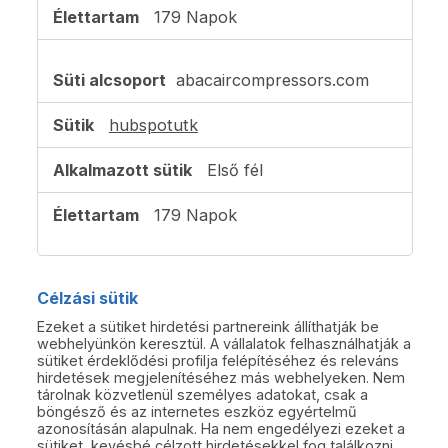
179 Napok
abacaircompressors.com
hubspotutk
Első fél
179 Napok
Célzási sütik
Ezeket a sütiket hirdetési partnereink állíthatják be
webhelyünkön keresztül. A vállalatok felhasználhatják a
sütiket érdeklődési profilja felépítéséhez és releváns
hirdetések megjelenítéséhez más webhelyeken. Nem
tárolnak közvetlenül személyes adatokat, csak a
böngésző és az internetes eszköz egyértelmű
azonosításán alapulnak. Ha nem engedélyezi ezeket a
sütiket, kevésbé célzott hirdetésekkel fog találkozni.