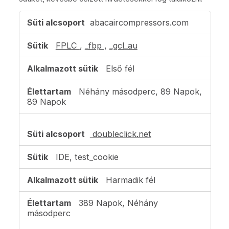
Célzási
abacaircompressors.com
sütik
FPLC
,
_fbp
,
_gcl_au
Első fél
Néhány másodperc, 89 Napok,
89 Napok
doubleclick.net
IDE, test_cookie
Harmadik fél
389 Napok, Néhány
másodperc