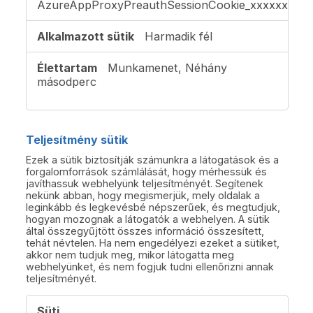
AzureAppProxyPreauthSessionCookie_xxxxxxxx
Harmadik fél
Munkamenet, Néhány
másodperc
Teljesítmény sütik
Ezek a sütik biztosítják számunkra a látogatások és a
forgalomforrások számlálását, hogy mérhessük és
javíthassuk webhelyünk teljesítményét. Segítenek
nekünk abban, hogy megismerjük, mely oldalak a
leginkább és legkevésbé népszerűek, és megtudjuk,
hogyan mozognak a látogatók a webhelyen. A sütik
által összegyűjtött összes információ összesített,
tehát névtelen. Ha nem engedélyezi ezeket a sütiket,
akkor nem tudjuk meg, mikor látogatta meg
webhelyünket, és nem fogjuk tudni ellenőrizni annak
teljesítményét.
Teljesítmény