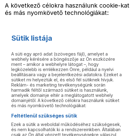
A következő célokra használunk cookie-kat
és más nyomkövető technológiákat:
Sütik listája
A süti egy apró adat (szöveges fájl), amelyet a
webhely kérésére a böngészője az Ön eszközére
ment – amikor a webhelyre látogat –, hogy
legközelebb is emlékezzen Önre, például a nyelvi
beállításaira vagy a bejelentkezési adatokra. Ezeket a
sütiket mi helyeztük el, és első fél sütiknek hívjuk.
Reklám- és marketing tevékenységünk során
harmadik féltől származó sütiket is használunk,
amelyek domainje eltér a meglátogatott webhely
domainjétől. A következő célokra használunk sütiket
és más nyomkövető technológiákat:
Feltétlenül szükséges sütik
Ezek a sütik a weboldal működéséhez szükségesek,
és nem kapcsolhatók ki a rendszereinkben. Általában
csak az Ön által végzett tevékenységekre válaszul