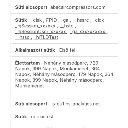
abacaircompressors.com
_clsk
,
FPID
,
_ga
,
__hssrc
,
_clck
,
_hjSession_xxxxxx
,
__hstc
,
_hjSessionUser_xxxxxx
,
_ga_xxxxxxxxxx
,
__hssc
,
_hjTLDTest
Első fél
Néhány másodperc, 729
Napok, 399 Napok, Munkamenet, 364
Napok, Néhány másodperc, 179 Napok, 364
Napok, 399 Napok, Néhány másodperc,
Munkamenet
js-eu1.hs-analytics.net
cookietest