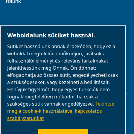
rólunk
PARTNEREK
Weboldalunk sütiket használ.
Sütiket használunk annak érdekében, hogy ez a
Üzleti partnerek
weboldal megfelelően működjön, javítsuk a
E-Connect 2,0
felhasználói élményt és releváns tartalmakat
jeleníthessünk meg Önnek. Ön dönhet:
Üzleti portál
elfogadhatja az összes sütit, engedélyezheti csak
ABAC
a szükségeseket, vagy kezelheti a beállításait.
médiagaléria
Felhívjuk figyelmét, hogy egyes funkciók nem
fognak megfelelően működni, ha csak a
szükséges sütik vannak engedélyezve.
Tekintse
Sütibeállítások kezelése
meg a cookie-k használatával kapcsolatos
szabályzatunkat
Jogi nyilatkozat