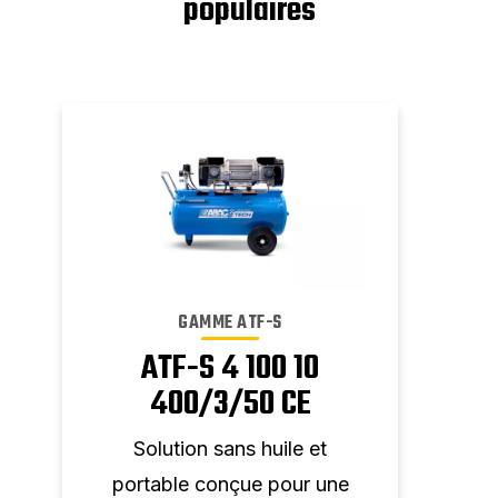
populaires
GAMME ATF-S
ATF-S 4 100 10
400/3/50 CE
r
Solution sans huile et
S
e
portable conçue pour une
por