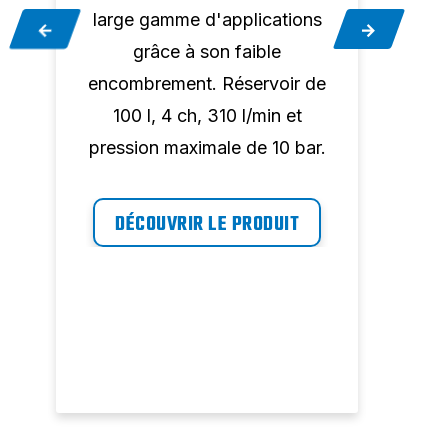
large gamme d'applications
larg
grâce à son faible
es
encombrement. Réservoir de
enco
100 l, 4 ch, 310 l/min et
1
pression maximale de 10 bar.
pres
DÉCOUVRIR LE PRODUIT
D