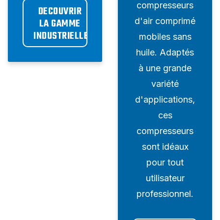
conçue pour
compresseurs
DECOUVRIR 
vous offrir les
d'air comprimé
LA GAMME 
INDUSTRIELLE
meilleures
mobiles sans
performances
huile. Adaptés
possibles.
à une grande
Cette gamme
variété
spécialisée de
d'applications,
compresseurs
ces
est adaptée à
compresseurs
de nombreux
sont idéaux
secteurs
pour tout
industriels.
utilisateur
professionnel.