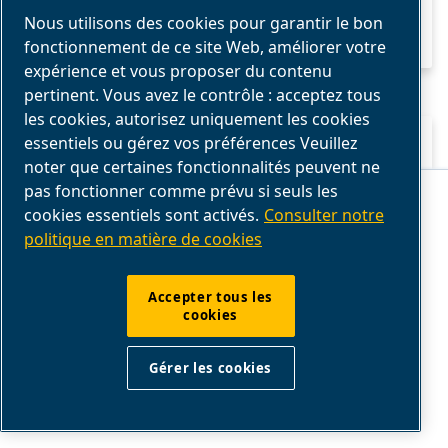
Nous utilisons des cookies pour garantir le bon
fonctionnement de ce site Web, améliorer votre
expérience et vous proposer du contenu
pertinent. Vous avez le contrôle : acceptez tous
les cookies, autorisez uniquement les cookies
essentiels ou gérez vos préférences Veuillez
GUIDE SUR L'HUILE POUR
noter que certaines fonctionnalités peuvent ne
COMPRESSEUR D'AIR
Ce site Web stocke les cookies sur votre ordinateur. Ces cookies sont
pas fonctionner comme prévu si seuls les
utilisés pour collecter des informations sur la manière dont vous
cookies essentiels sont activés.
Consulter notre
interagissez avec notre site Web et nous permettent de nous souvenir
de vous. Nous utilisons ces informations afin d'améliorer et de
Un guide clair des composants des
politique en matière de cookies
personnaliser votre expérience de navigation, ainsi que pour
l'analyse et les mesures concernant nos visiteurs sur ce site Web et
compresseurs d’air. Découvrez comment
sur d'autres supports. Pour en savoir plus sur les cookies que nous
utilisons, consultez notre
politique de confidentialité
dans les
chaque pièce fonctionne et comment les
Accepter tous les
mentions légales.
cookies
entretenir pour un fonctionnement fiable.
Si vous refusez, vos informations ne seront pas suivies lors de votre
visite sur ce site. Un seul cookie sera utilisé dans votre navigateur
pour mémoriser votre préférence de ne pas être suivi.
Gérer les cookies
Accepter
Refuser