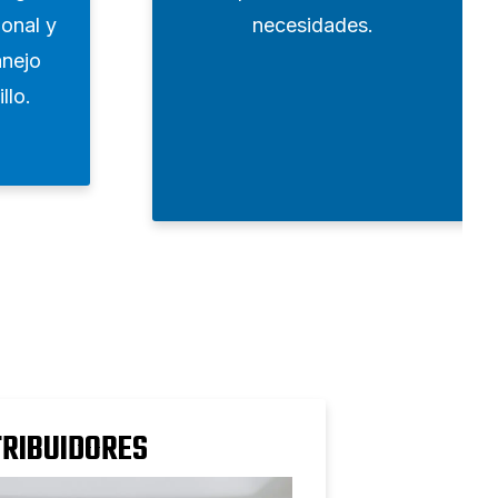
onal y
necesidades.
nejo
llo.
TRIBUIDORES