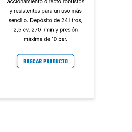
accionamiento directo robustos
accio
y resistentes para un uso más
y re
sencillo. Depósito de 24 litros,
senci
2,5 cv, 270 l/min y presión
220 
máxima de 10 bar.
BUSCAR PRODUCTO