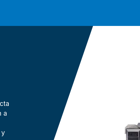
cta
n a
 y