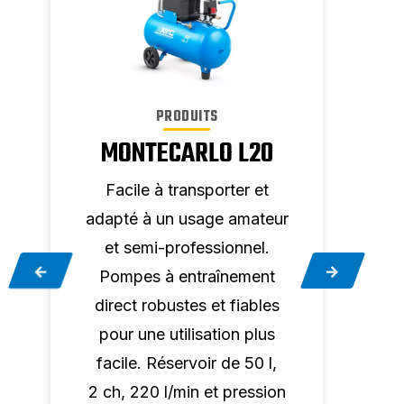
PRODUITS
MONTECARLO L20
PO
Facile à transporter et
F
r
adapté à un usage amateur
ada
et semi-professionnel.
e
Pompes à entraînement
Po
direct robustes et fiables
dir
pour une utilisation plus
po
facile. Réservoir de 50 l,
fa
2 ch, 220 l/min et pression
2 ch