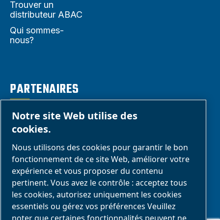
Trouver un
distributeur ABAC
Qui sommes-
nous?
PARTENAIRES
Notre site Web utilise des
Espace
cookies.
Partenaires
Nous utilisons des cookies pour garantir le bon
commerciaux
fonctionnement de ce site Web, améliorer votre
E-Connect 2,0
expérience et vous proposer du contenu
Business portail
pertinent. Vous avez le contrôle : acceptez tous
les cookies, autorisez uniquement les cookies
Galerie média
essentiels ou gérez vos préférences Veuillez
ABAC
noter que certaines fonctionnalités peuvent ne