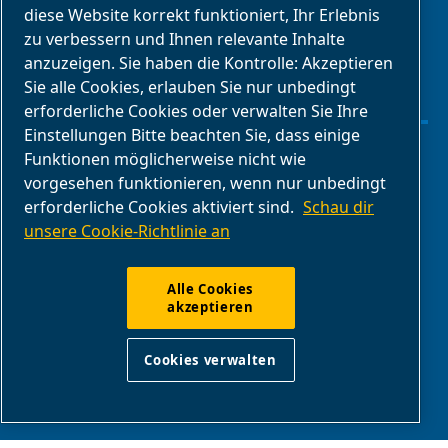
diese Website korrekt funktioniert, Ihr Erlebnis
Geschäftspartnerbereich
zu verbessern und Ihnen relevante Inhalte
E-Connect 2,0
anzuzeigen. Sie haben die Kontrolle: Akzeptieren
Sie alle Cookies, erlauben Sie nur unbedingt
Geschäftsportal
erforderliche Cookies oder verwalten Sie Ihre
ABAC
Einstellungen Bitte beachten Sie, dass einige
Mediengalerie
Funktionen möglicherweise nicht wie
vorgesehen funktionieren, wenn nur unbedingt
erforderliche Cookies aktiviert sind.
Schau dir
Cookies verwalten
unsere Cookie-Richtlinie an
Legal & Privacy Notices
Alle Cookies
akzeptieren
Impressum
Cookies verwalten
Produktkonformitat
Melden Sie unangemessenes Verhalten