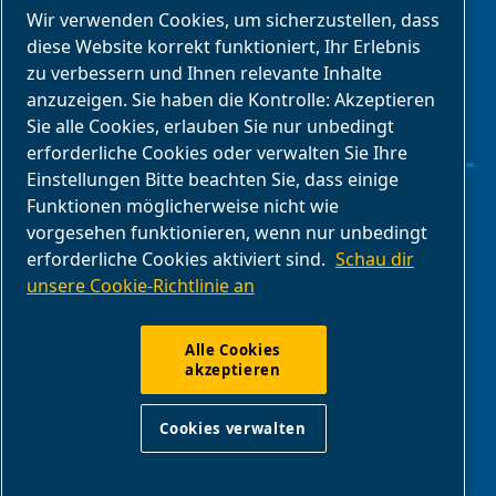
Geschäftspartnerbereich
Wir verwenden Cookies, um sicherzustellen, dass
E-Connect 2,0
diese Website korrekt funktioniert, Ihr Erlebnis
zu verbessern und Ihnen relevante Inhalte
Geschäftsportal
anzuzeigen. Sie haben die Kontrolle: Akzeptieren
ABAC
Sie alle Cookies, erlauben Sie nur unbedingt
Mediengalerie
erforderliche Cookies oder verwalten Sie Ihre
Einstellungen Bitte beachten Sie, dass einige
Funktionen möglicherweise nicht wie
Cookies verwalten
vorgesehen funktionieren, wenn nur unbedingt
erforderliche Cookies aktiviert sind.
Schau dir
Legal & Privacy Notices
unsere Cookie-Richtlinie an
Impressum
Alle Cookies
akzeptieren
Produktkonformitat
Cookies verwalten
Melden Sie unangemessenes Verhalten