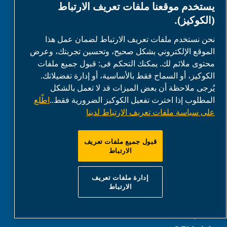
يستخدم موقعنا ملفات تعريف الارتباط
أدوات الهواء
(الكوكيز).
قطع الغيار
معالجة الهواء
نحن نستخدم ملفات تعريف الارتباط لضمان عمل هذا
الموقع الإلكتروني بشكل صحيح، وتحسين تجربتك، وعرض
توزيع الهواء
محتوى ملائم لك. يمكنك التحكم فى: قبول جميع ملفات
الكوكيز، أو السماح فقط بالأساسية، أو إدارة تفضيلاتك.
يُرجى ملاحظة أن بعض الميزات قد لا تعمل بالشكل
المطلوب إذا اخترت تفعيل الكوكيز الضرورية فقط..
اطّلع
الحلول
على سياسة ملفات تعريف الارتباط لدينا
الزراعة والمزارع
قبول جميع ملفات تعريف
السيارات
الارتباط
DIY والهوايات
إدارة ملفات تعريف
الأغذية والمشروبات
الارتباط
الصناعي
القطاع الطبي