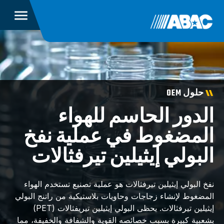
حلول OEM
الدور الحاسم للهواء
المضغوط في عملية نفخ
البولي إيثيلين تيرفثالات
نفخ البولي إيثيلين تيرفثالات هو عملية تصنيع تستخدم الهواء
المضغوط لإنشاء زجاجات وحاويات بلاستيكية من راتنج البولي
إيثيلين تيرفثالات. يحظى البولي إيثيلين تيريفثالات (PET)
بشعبية كبيرة بسبب خصائصه القوية والشفافة والخفيفة، مما