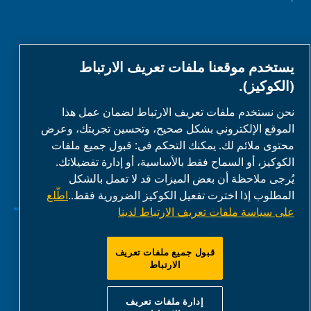
الشركاء
يستخدم موقعنا ملفات تعريف الارتباط
(الكوكيز).
منطقة شريك العمل
نحن نستخدم ملفات تعريف الارتباط لضمان عمل هذا
الموقع الإلكتروني بشكل صحيح، وتحسين تجربتك، وعرض
E-Connect 2,0
محتوى ملائم لك. يمكنك التحكم فى: قبول جميع ملفات
بوابة الأعمال
الكوكيز، أو السماح فقط بالأساسية، أو إدارة تفضيلاتك.
معرض وسائط
يُرجى ملاحظة أن بعض الميزات قد لا تعمل بالشكل
المطلوب إذا اخترت تفعيل الكوكيز الضرورية فقط..
اطّلع
ABAC
على سياسة ملفات تعريف الارتباط لدينا
إدارة ملفات تعريف الارتباط
قبول جميع ملفات تعريف
الارتباط
إشعار الخصوصية
إدارة ملفات تعريف