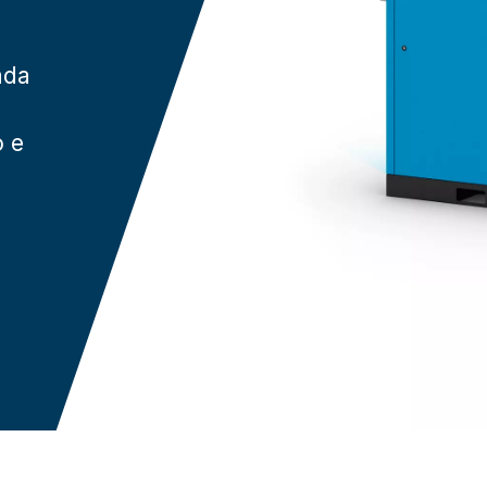
ada
o e