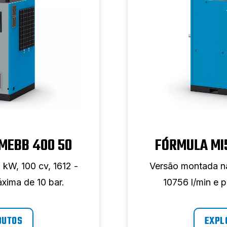
 MEBB 400 50
FÓRMULA MI5
kW, 100 cv, 1612 -
Versão montada na
xima de 10 bar.
10756 l/min e 
DUTOS
EXPL