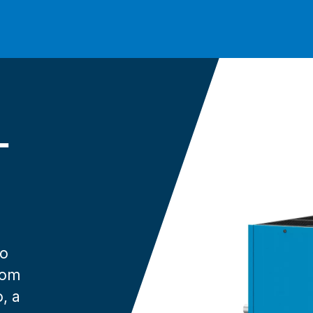
-
so
com
, a