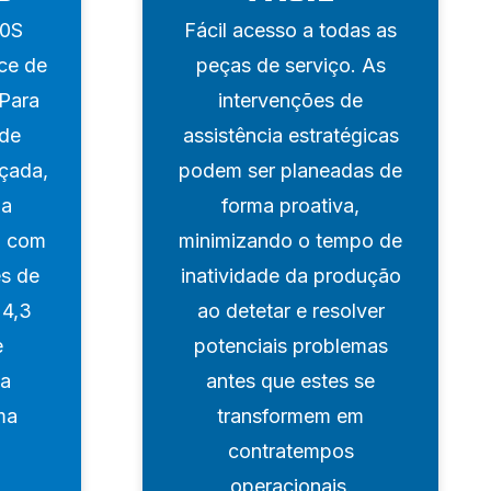
00S
Fácil acesso a todas as
ce de
peças de serviço. As
 Para
intervenções de
 de
assistência estratégicas
nçada,
podem ser planeadas de
 a
forma proativa,
a com
minimizando o tempo de
es de
inatividade da produção
 4,3
ao detetar e resolver
e
potenciais problemas
ma
antes que estes se
ma
transformem em
contratempos
operacionais.