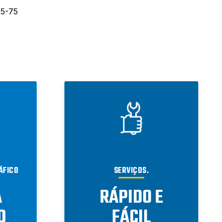
55-75
ÁFICO
SERVIÇOS.
A
RÁPIDO E
O
FÁCIL