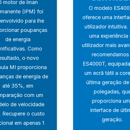
O motor de íman
O modelo ES40
manente (iPM) foi
oferece uma interfa
envolvido para lhe
utilizador intuitiva.
orcionar poupanças
uma experiência
de energia
utilizador mais ava
gnificativas. Como
recomendamos
esultado, o novo
ES4000T, equipad
ula MI proporciona
um ecrã tátil a cor
anças de energia de
última geração de
até 35%, em
polegadas, qu
mparação com um
proporciona u
elo de velocidade
interface de últi
a. Recupere o custo
geração.
cional em apenas 1