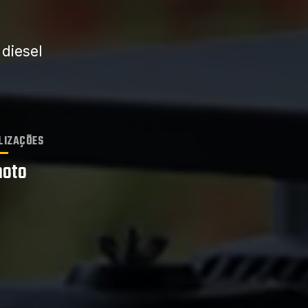
diesel
LIZAÇÕES
oto