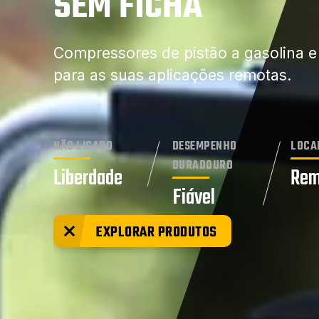
SEM FICHA
Compressores de pistão a gasolina e 
para as suas aplicações remotas.
NÃO LIGADO
DESEMPENHO
LOCA
DURADOURO
Liberdade
Rem
Fiável
EXPLORAR PRODUTOS