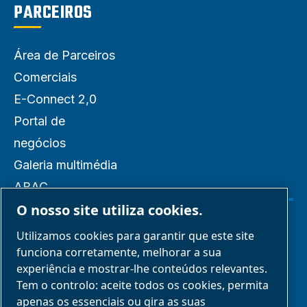
PARCEIROS
Área de Parceiros
Comerciais
E-Connect 2,0
Portal de
negócios
Galeria multimédia
ABAC
O nosso site utiliza cookies.
Gerir cookies
Utilizamos cookies para garantir que este site
funciona corretamente, melhorar a sua
experiência e mostrar-lhe conteúdos relevantes.
Avisos legais e de privacidade
Tem o controlo: aceite todos os cookies, permita
apenas os essenciais ou gira as suas
Informar sobre má conduta