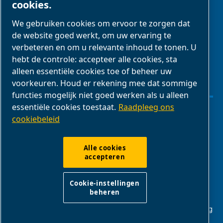
cookies.
We gebruiken cookies om ervoor te zorgen dat
Zakenpartners
de website goed werkt, om uw ervaring te
E-Connect 2,0
verbeteren en om u relevante inhoud te tonen. U
Zakelijke portal
hebt de controle: accepteer alle cookies, sta
alleen essentiële cookies toe of beheer uw
ABAC-
voorkeuren. Houd er rekening mee dat sommige
mediagalerij
functies mogelijk niet goed werken als u alleen
essentiële cookies toestaat.
Raadpleeg ons
cookiebeleid
Cookie-instellingen beheren
Alle cookies
Juridische kennisgevingen & privacyverklaringen
accepteren
Cookie-instellingen
Productconformiteit
beheren
ABAC Nederlands | Creemers Compressors B.V. - Galliërsweg
27 5349 AT OSS Nederland