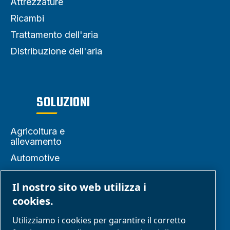
Attrezzature
Ricambi
Trattamento dell'aria
Distribuzione dell'aria
SOLUZIONI
Agricoltura e
allevamento
Automotive
Fai da te e hobby
Il nostro sito web utilizza i
Prodotti alimentari e
cookies.
bevande
Industria
Utilizziamo i cookies per garantire il corretto