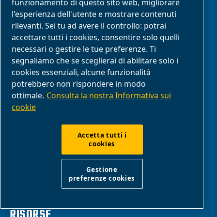
funzionamento di questo sito web, migliorare
Apparecchiature
medicali
l'esperienza dell'utente e mostrare contenuti
rilevanti. Sei tu ad avere il controllo: potrai
Soluzioni OEM
accettare tutti i cookies, consentire solo quelli
Artigiani
necessari o gestire le tue preferenze. Ti
Lavorazione del legno
segnaliamo che se sceglierai di abilitare solo i
cookies essenziali, alcune funzionalità
potrebbero non rispondere in modo
ottimale.
Consulta la nostra Informativa sui
MANUTENZIONE
cookie
Video tutorial
Accetta tutti i
cookies
Manuali
Connettività
Gestione
preferenze cookies
RISORSE