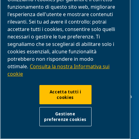
Segnalazione di comportamenti inappropriati
funzionamento di questo sito web, migliorare
l'esperienza dell'utente e mostrare contenuti
rilevanti. Sei tu ad avere il controllo: potrai
Reclami
accettare tutti i cookies, consentire solo quelli
necessari o gestire le tue preferenze. Ti
Resi
segnaliamo che se sceglierai di abilitare solo i
cookies essenziali, alcune funzionalità
FAQ
potrebbero non rispondere in modo
ottimale.
Consulta la nostra Informativa sui
cookie
Conformità del prodotto
Accetta tutti i
ABAC Italia | MultiAir Italia S.r.l. Società a Socio Unico | Società
cookies
del Gruppo Atlas Copco AB | Sede legale: Via Selva Maiolo
5/7 - 36075 Montecchio Maggiore (VI) | Sede operativa: Via
Cristoforo Colombo 3 - 10070 Robassomero (TO) | P. IVA
Gestione
07060600967 | Rea: REA VI-343141 | Capitale
preferenze cookies
sociale € 150.000,00